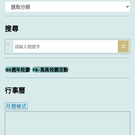
分
類
搜尋
搜
:::
尋
80週年校慶
FB-馬高校園活動
行事曆
月曆模式
內嵌行事曆為視覺預覽，完整行事曆內容請使用