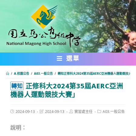
跳
轉
至
主
要
內
選單
容
/
A.校園公告
/
A03.一般公告
/
轉知正修科大2024第35屆AERC亞洲機器人運動競技大賽
正修科大2024第35屆AERC亞洲
:::
轉知
機器人運動競技大賽」
Post
Post
Post
Post
2024-09-13
2024-09-13
實習處主任
A03.一般公告
published:
last
author:
category:
modified:
說明：