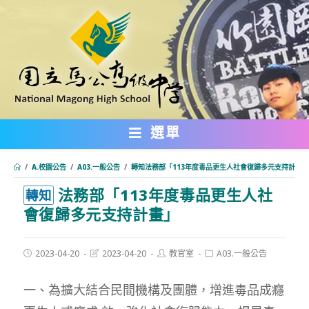
跳
轉
至
主
要
內
選單
容
/
A.校園公告
/
A03.一般公告
/
轉知法務部「113年度毒品更生人社會復歸多元支持計畫」
法務部「113年度毒品更生人社
:::
轉知
會復歸多元支持計畫」
Post
Post
Post
Post
2023-04-20
2023-04-20
教官室
A03.一般公告
published:
last
author:
category:
modified:
一、為擴大結合民間機構及團體，增進毒品成癮