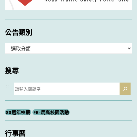
公告類別
分
類
搜尋
搜
:::
尋
80週年校慶
FB-馬高校園活動
行事曆