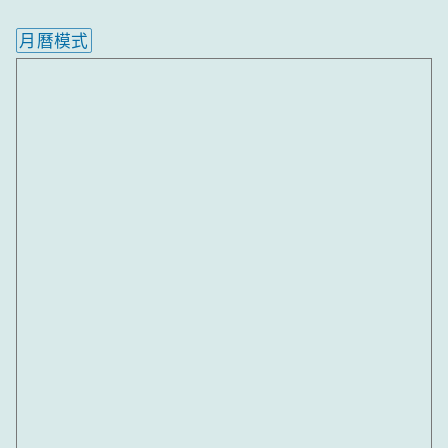
月曆模式
內嵌行事曆為視覺預覽，完整行事曆內容請使用