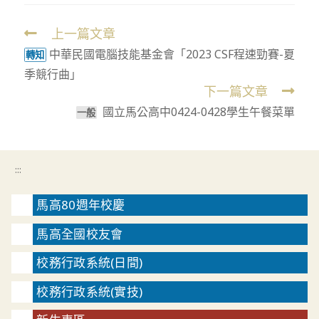
上一篇文章
Read
中華民國電腦技能基金會「2023 CSF程速勁賽-夏
more
轉知
季競行曲」
articles
下一篇文章
國立馬公高中0424-0428學生午餐菜單
一般
:::
馬高80週年校慶
馬高全國校友會
校務行政系統(日間)
校務行政系統(實技)