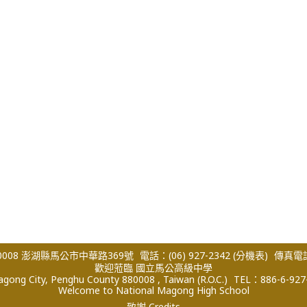
008 澎湖縣馬公市中華路369號
電話：(06) 927-2342
(分機表)
傳真電話：
歡迎蒞臨 國立馬公高級中學
ong City, Penghu County 880008 , Taiwan (R.O.C.)
TEL：886-6-927
Welcome to National Magong High School
致謝 Credits