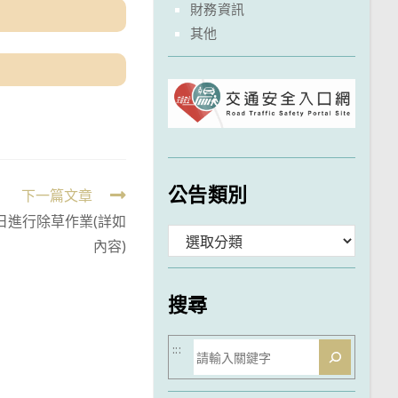
財務資訊
其他
公告類別
下一篇文章
5日進行除草作業(詳如
分
內容)
類
搜尋
搜
:::
尋