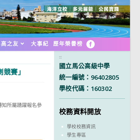
馬高之友
大事紀
歷年榮譽榜
FB
:::
國立馬公高級中學
劇競賽」
統一編號：96402805
學校代碼：160302
轉知所屬踴躍報名參
校務資料開放
學校校務資訊
學生專區