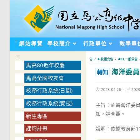
跳
轉
至
主
要
:::
網站導覽
學校簡介
行政單位
教學單
內
容
:::
/
A.校園公告
/
A03.一般公告
馬高80週年校慶
海洋委員
:::
轉知
馬高全國校友會
Post
Post
2023-04-26
2023
校務行政系統(日間)
published:
last
modifie
校務行政系統(實技)
主旨：函轉海洋委員
加，請查照。
新生專區
課程計畫
說明：依據教育部112