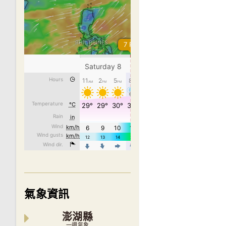
氣象資訊
澎湖縣
一週氣象