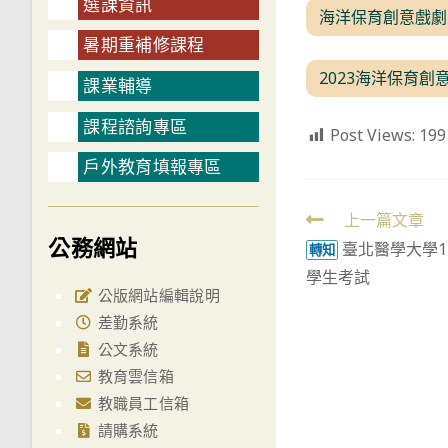
選課資訊
海洋保育創意戲劇
暑期重補修課程
2023海洋保育創
課業輔導
課程諮詢專區
Post Views:
199
戶外教育填報專區
Read
上一篇文章
公務網站
臺北醫學大學1
more
轉知
學生考試
articles
公版網站編輯說明
差勤系統
公文系統
教育雲信箱
教職員工信箱
請購系統