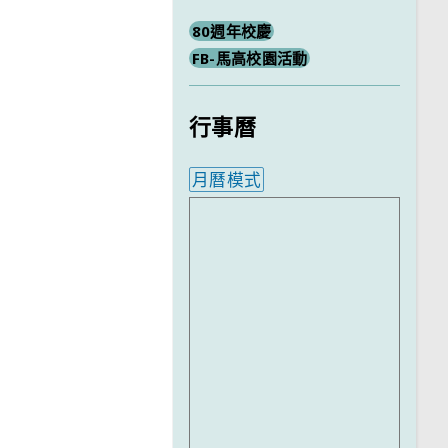
80週年校慶
FB-馬高校園活動
行事曆
月曆模式
內嵌行事曆為視覺預覽，完