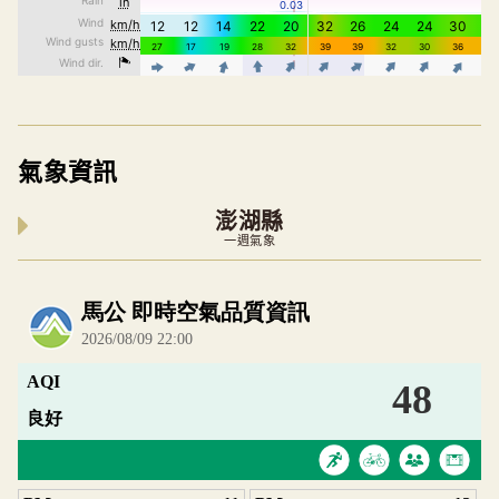
氣象資訊
澎湖縣
一週氣象
內嵌空氣品質小工具為視覺預覽，完整即時空氣