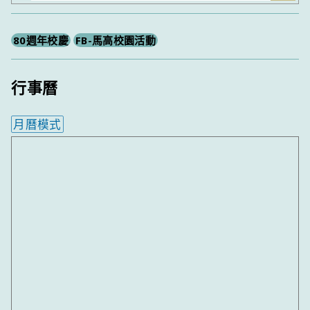
尋
80週年校慶
FB-馬高校園活動
行事曆
月曆模式
內嵌行事曆為視覺預覽，完整行事曆內容請使用