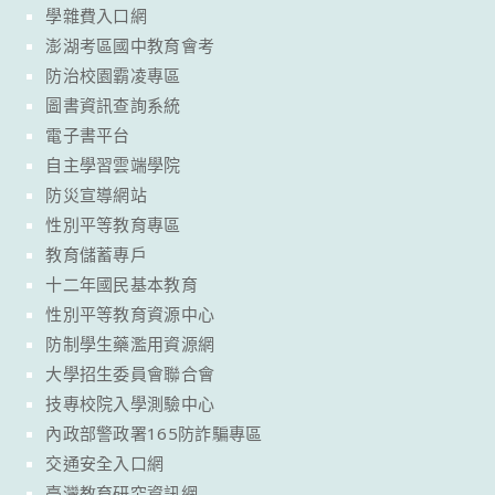
學雜費入口網
澎湖考區國中教育會考
防治校園霸凌專區
圖書資訊查詢系統
電子書平台
自主學習雲端學院
防災宣導網站
性別平等教育專區
教育儲蓄專戶
十二年國民基本教育
性別平等教育資源中心
防制學生藥濫用資源網
大學招生委員會聯合會
技專校院入學測驗中心
內政部警政署165防詐騙專區
交通安全入口網
臺灣教育研究資訊網