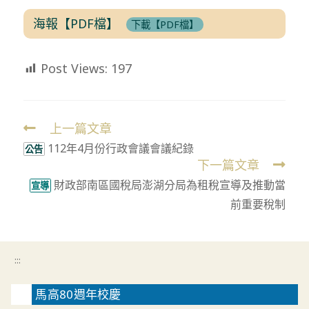
海報【PDF檔】
下載【PDF檔】
Post Views:
197
上一篇文章
Read
112年4月份行政會議會議紀錄
more
公告
下一篇文章
articles
財政部南區國稅局澎湖分局為租稅宣導及推動當
宣導
前重要稅制
:::
馬高80週年校慶