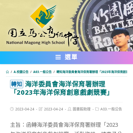
跳
轉
至
主
要
內
選單
容
/
A.校園公告
/
A03.一般公告
/
轉知海洋委員會海洋保育署辦理「2023年海洋保育創意戲
海洋委員會海洋保育署辦理
:::
轉知
「2023年海洋保育創意戲劇競賽」
Post
Post
Post
Post
2023-04-24
2023-04-24
圖書館助理
A03.一般公告
published:
last
author:
category:
modified:
主旨：函轉海洋委員會海洋保育署辦理「2023