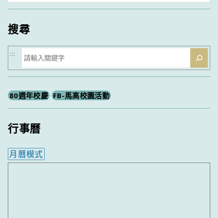
類
搜尋
搜
:::
尋
80週年校慶
FB-馬高校園活動
行事曆
月曆模式
內嵌行事曆為視覺預覽，完整行事曆內容請使用