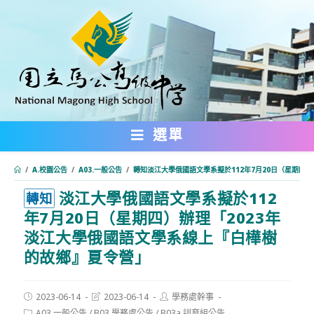
跳
轉
至
主
要
內
選單
容
/
A.校園公告
/
A03.一般公告
/
轉知淡江大學俄國語文學系擬於112年7月20日（星期四
淡江大學俄國語文學系擬於112
:::
轉知
年7月20日（星期四）辦理「2023年
淡江大學俄國語文學系線上『白樺樹
的故鄉』夏令營」
Post
Post
Post
2023-06-14
2023-06-14
學務處幹事
published:
last
author:
Post
A03.一般公告
/
B03.學務處公告
/
B03a.訓育組公告