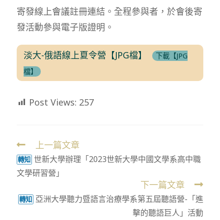
寄發線上會議註冊連結。全程參與者，於會後寄
發活動參與電子版證明。
淡大-俄語線上夏令營【JPG檔】
下載【JPG
檔】
Post Views:
257
上一篇文章
Read
世新大學辦理「2023世新大學中國文學系高中職
more
轉知
文學研習營」
articles
下一篇文章
亞洲大學聽力暨語言治療學系第五屆聽語營-「進
轉知
擊的聽語巨人」活動