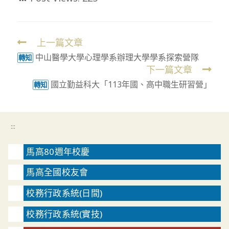
上一篇文章
Read
中山醫學大學心理學系辦理大學學系探索營隊
more
轉知
下一篇文章
articles
國立勤益科大「113年國、高中職生研習營」
轉知
:::
馬高80週年校慶
馬高全國校友會
校務行政系統(日間)
校務行政系統(實技)