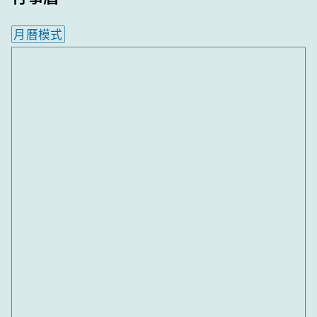
月曆模式
內嵌行事曆為視覺預覽，完整行事曆內容請使用