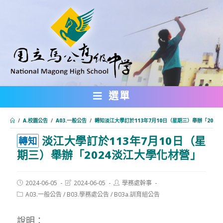
跳
轉
至
主
要
內
選單
容
/
A.校園公告
/
A03.一般公告
/
轉知淡江大學訂於113年7月10日（星期三）舉辦「202
淡江大學訂於113年7月10日（星
:::
轉知
期三）舉辦「2024淡江大學化材營」
Post
Post
Post
2024-06-05
2024-06-05
學務處幹事
published:
last
author:
Post
A03.一般公告
/
B03.學務處公告
/
B03a.訓育組公告
modified:
category:
說明：