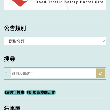
公告類別
分
類
搜尋
搜
:::
尋
80週年校慶
FB-馬高校園活動
行事曆