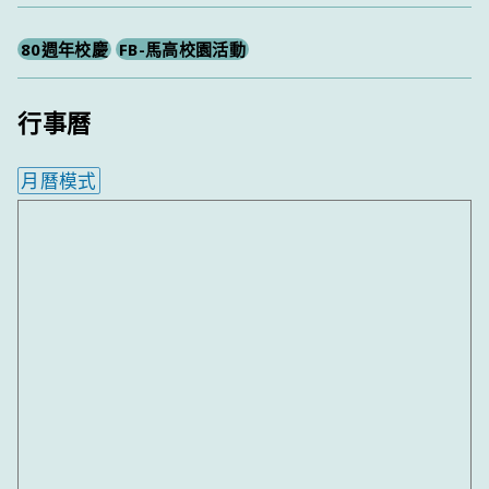
80週年校慶
FB-馬高校園活動
行事曆
月曆模式
內嵌行事曆為視覺預覽，完整行事曆內容請使用