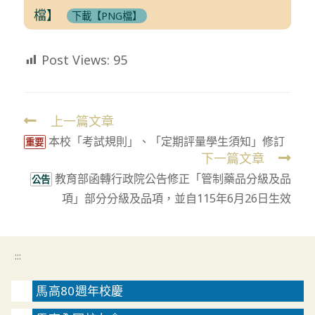
檔】
下載【PNG檔】
Post Views:
95
上一篇文章
Read
本校「考試規則」、「定期評量學生須知」修訂
more
重要
下一篇文章
articles
教育部函轉行政院公告修正「管制藥品分級及品
公告
項」部分分級及品項，並自115年6月26日生效
:::
馬高80週年校慶