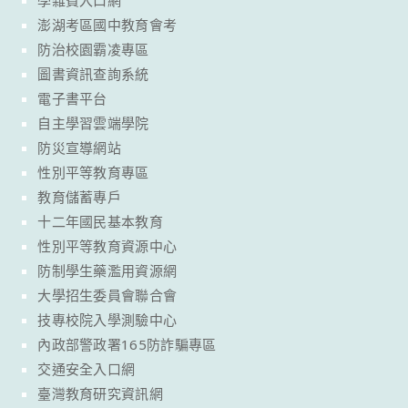
學雜費入口網
澎湖考區國中教育會考
防治校園霸凌專區
圖書資訊查詢系統
電子書平台
自主學習雲端學院
防災宣導網站
性別平等教育專區
教育儲蓄專戶
十二年國民基本教育
性別平等教育資源中心
防制學生藥濫用資源網
大學招生委員會聯合會
技專校院入學測驗中心
內政部警政署165防詐騙專區
交通安全入口網
臺灣教育研究資訊網