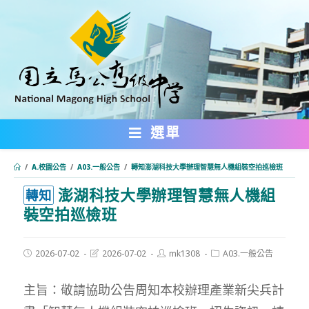
跳
轉
至
主
要
內
選單
容
/
A.校園公告
/
A03.一般公告
/
轉知澎湖科技大學辦理智慧無人機組裝空拍巡檢班
澎湖科技大學辦理智慧無人機組
:::
轉知
裝空拍巡檢班
Post
Post
Post
Post
2026-07-02
2026-07-02
mk1308
A03.一般公告
published:
last
author:
category:
modified:
主旨：敬請協助公告周知本校辦理產業新尖兵計