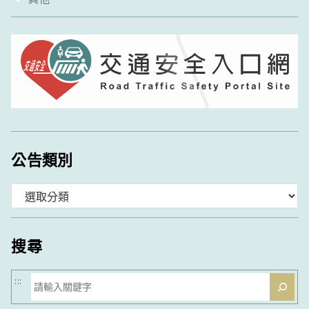
公告類別
分
類
搜尋
搜
:::
尋