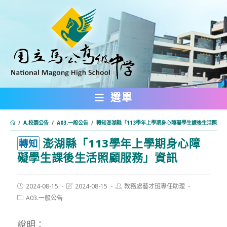
跳
轉
至
主
要
內
選單
容
/
A.校園公告
/
A03.一般公告
/
轉知澎湖縣「113學年上學期身心障礙學生課後生活照顧
澎湖縣「113學年上學期身心障
:::
轉知
礙學生課後生活照顧服務」資訊
Post
Post
Post
2024-08-15
2024-08-15
教務處藝才班專任助理
published:
last
author:
Post
A03.一般公告
modified:
category:
說明：