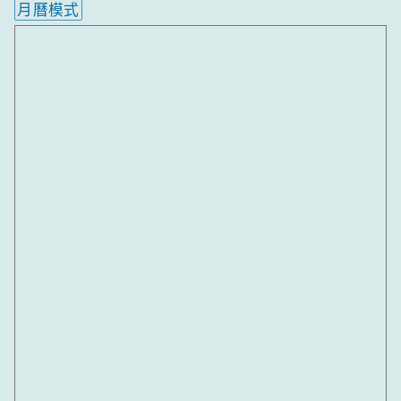
月曆模式
內嵌行事曆為視覺預覽，完整行事曆內容請使用