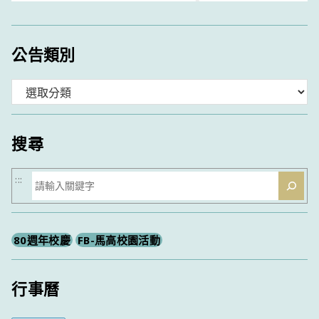
公告類別
分
類
搜尋
搜
:::
尋
80週年校慶
FB-馬高校園活動
行事曆