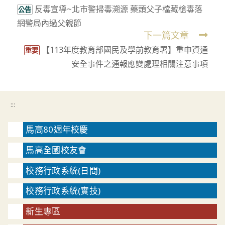
反毒宣導~北市警掃毒溯源 藥頭父子檔藏槍毒落
more
公告
網警局內過父親節
articles
下一篇文章
【113年度教育部國民及學前教育署】重申資通
重要
安全事件之通報應變處理相關注意事項
:::
馬高80週年校慶
馬高全國校友會
校務行政系統(日間)
校務行政系統(實技)
新生專區