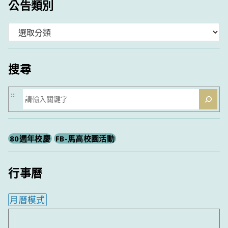
公告類別
分
類
搜尋
搜
:::
尋
80週年校慶
FB-馬高校園活動
行事曆
月曆模式
內嵌行事曆為視覺預覽，完整行事曆內容請使用