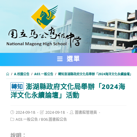
跳
轉
至
主
要
內
選單
容
/
A.校園公告
/
A03.一般公告
/
轉知澎湖縣政府文化局舉辦「2024海洋文化永續論壇」活
澎湖縣政府文化局舉辦「2024海
:::
轉知
洋文化永續論壇」活動
Post
Post
Post
2024-09-18
2024-09-18
圖書館管理員
published:
last
author:
Post
A03.一般公告
/
B06.圖書館公告
modified:
category:
說明：