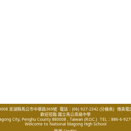
008 澎湖縣馬公市中華路369號
電話：(06) 927-2342
(分機表)
傳真電話：
歡迎蒞臨 國立馬公高級中學
ong City, Penghu County 880008 , Taiwan (R.O.C.)
TEL：886-6-927
Welcome to National Magong High School
致謝 Credits