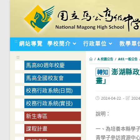
跳
轉
至
主
要
:::
網站導覽
學校簡介
行政單位
教學單
內
容
:::
/
A.校園公告
/
A03.一般公告
馬高80週年校慶
澎湖縣政
:::
轉知
馬高全國校友會
畫」
校務行政系統(日間)
Post
Post
2024-04-22
2024
校務行政系統(實技)
published:
last
modifie
說明：
新生專區
課程計畫
一、為培養本縣學
青學子參訪資源中