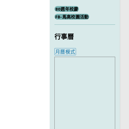
80週年校慶
FB-馬高校園活動
行事曆
月曆模式
內嵌行事曆為視覺預覽，完