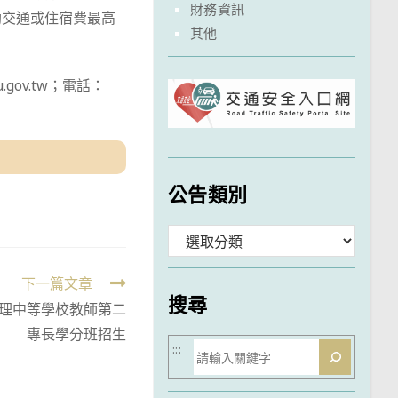
財務資訊
助交通或住宿費最高
其他
gov.tw；電話：
公告類別
分
類
下一篇文章
搜尋
理中等學校教師第二
專長學分班招生
搜
:::
尋