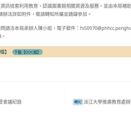
及資訊檢索利用教育，認識圖書館相關資源及服務，並由本局補
，申請辦法詳如附件，敬請轉知所屬並踴躍參加。
洽本局承辦人陳小姐，電子郵件：fs50070@phhcc.penghu.
4。
C檔】
下載【DOC檔】
主管會議紀錄
淡江大學推廣教育處辦
轉知