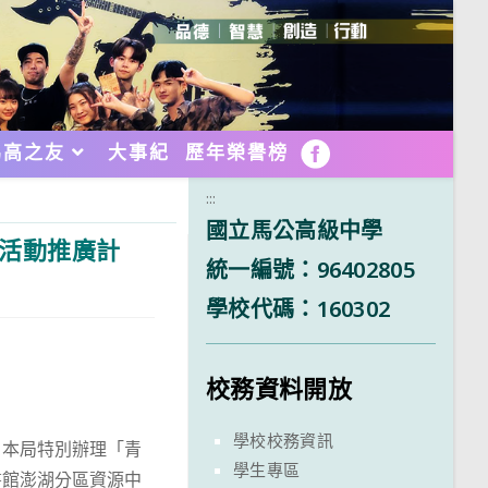
馬高之友
大事紀
歷年榮譽榜
FB
:::
國立馬公高級中學
心活動推廣計
統一編號：96402805
學校代碼：160302
校務資料開放
學校校務資訊
，本局特別辦理「青
學生專區
書館澎湖分區資源中