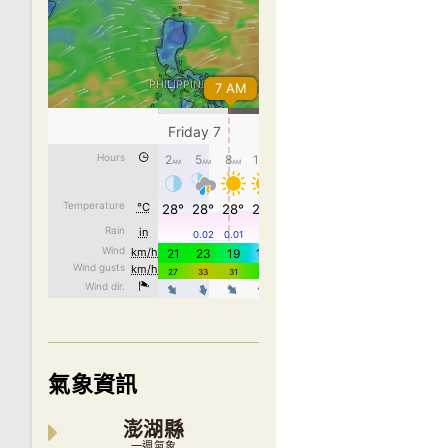
氣象資訊
澎湖縣
一週氣象