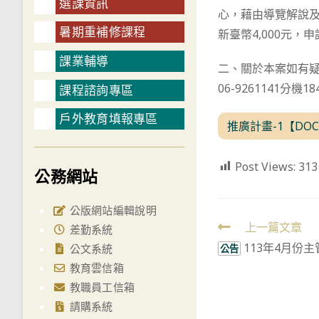
選課資訊
心，藉由導覽解說
暑期重補修課程
新臺幣4,000元
課業輔導
二、關於本案如有疑問請
06-9261141分機18
課程諮詢專區
戶外教育填報專區
推廣計畫-1【DO
Post Views:
313
公務網站
公版網站編輯說明
Read
上一篇文章
差勤系統
113年4月份
more
公文系統
公告
教育雲信箱
articles
教職員工信箱
請購系統