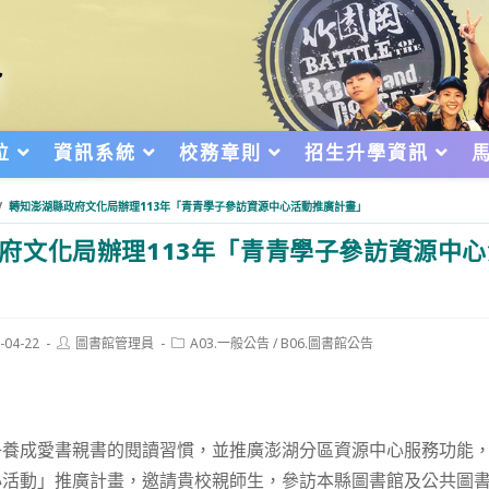
位
資訊系統
校務章則
招生升學資訊
/
轉知澎湖縣政府文化局辦理113年「青青學子參訪資源中心活動推廣計畫」
府文化局辦理113年「青青學子參訪資源中
Post
Post
-04-22
圖書館管理員
A03.一般公告
/
B06.圖書館公告
author:
category:
d:
子養成愛書親書的閱讀習慣，並推廣澎湖分區資源中心服務功能
心活動」推廣計畫，邀請貴校親師生，參訪本縣圖書館及公共圖