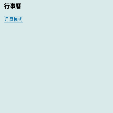
行事曆
月曆模式
內嵌行事曆為視覺預覽，完整行事曆內容請使用