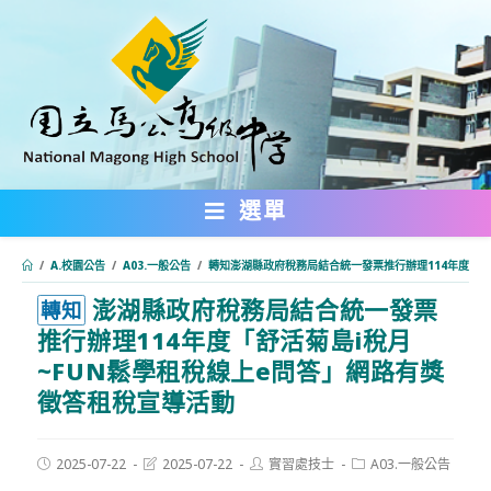
跳
轉
至
主
要
內
選單
容
/
A.校園公告
/
A03.一般公告
/
轉知澎湖縣政府稅務局結合統一發票推行辦理114年度「舒
澎湖縣政府稅務局結合統一發票
:::
轉知
推行辦理114年度「舒活菊島i稅月
~FUN鬆學租稅線上e問答」網路有獎
徵答租稅宣導活動
Post
Post
Post
Post
2025-07-22
2025-07-22
實習處技士
A03.一般公告
published:
last
author:
category: