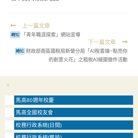
上一篇文章
Read
「青年職涯探索」網站宣導
more
轉知
下一篇文章
articles
財政部南區國稅局新營分局「AI稅雲端~點亮你
轉知
的創意火花」之租稅AI繪圖徵件活動
:::
馬高80週年校慶
馬高全國校友會
校務行政系統(日間)
校務行政系統(實技)