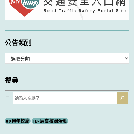
公告類別
分
類
搜尋
搜
:::
尋
80週年校慶
FB-馬高校園活動