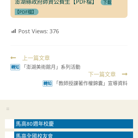
澎湖縣政府師資公費生【PDF檔】
下載
【PDF檔】
Post Views:
376
上一篇文章
Read
「澎湖美術館月」系列活動
more
轉知
下一篇文章
articles
「教師授課著作權錦囊」宣導資料
轉知
:::
馬高80週年校慶
馬高全國校友會