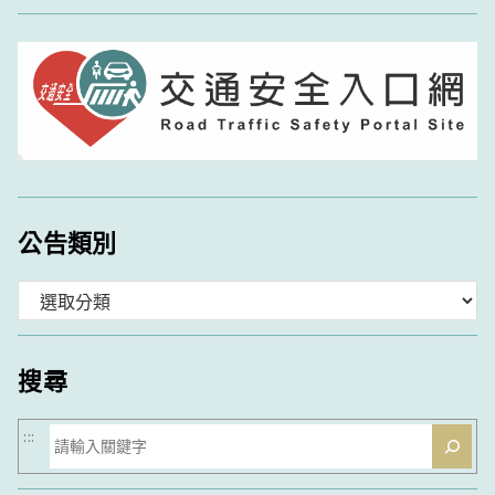
公告類別
分
類
搜尋
搜
:::
尋