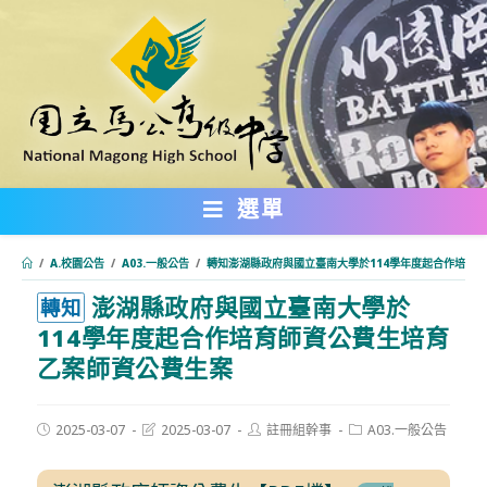
跳
轉
至
主
要
內
選單
容
/
A.校園公告
/
A03.一般公告
/
轉知澎湖縣政府與國立臺南大學於114學年度起合作培育
澎湖縣政府與國立臺南大學於
:::
轉知
114學年度起合作培育師資公費生培育
乙案師資公費生案
Post
Post
Post
Post
2025-03-07
2025-03-07
註冊組幹事
A03.一般公告
published:
last
author:
category:
modified: