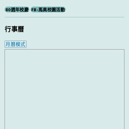
80週年校慶
FB-馬高校園活動
行事曆
月曆模式
內嵌行事曆為視覺預覽，完整行事曆內容請使用