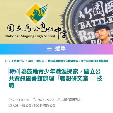
跳
轉
至
主
要
內
選單
容
/
A.校園公告
/
A03.一般公告
/
轉知為鼓勵青少年職涯探索，國立公共資訊圖書館辦理「職
為鼓勵青少年職涯探索，國立公
:::
轉知
共資訊圖書館辦理「職想研究室──技
職
Post
Post
Post
2024-09-20
2024-09-20
圖書館管理員
published:
last
author:
Post
A03.一般公告
/
B06.圖書館公告
modified:
category: