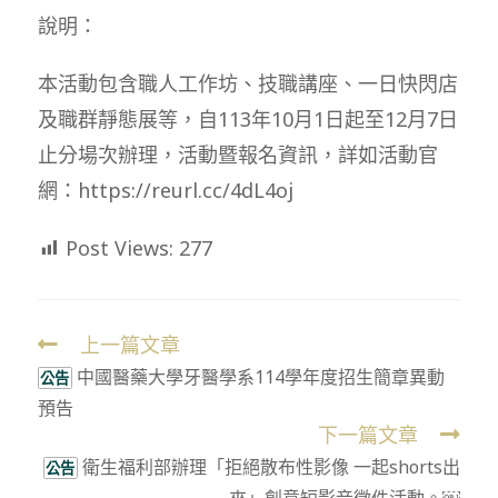
說明：
本活動包含職人工作坊、技職講座、一日快閃店
及職群靜態展等，自113年10月1日起至12月7日
止分場次辦理，活動暨報名資訊，詳如活動官
網：https://reurl.cc/4dL4oj
Post Views:
277
上一篇文章
Read
中國醫藥大學牙醫學系114學年度招生簡章異動
more
公告
預告
articles
下一篇文章
衛生福利部辦理「拒絕散布性影像 一起shorts出
公告
來」創意短影音徵件活動。￼