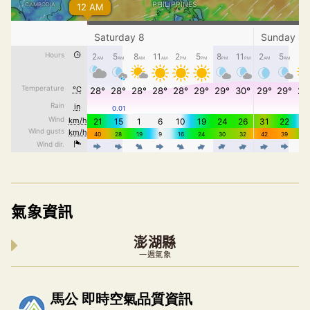
氣象資訊
澎湖縣
一週氣象
內嵌空氣品質小工具為視覺預覽，完整即時空氣