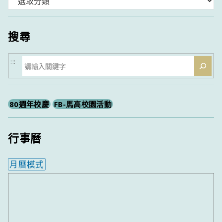
類
搜尋
搜
:::
尋
80週年校慶
FB-馬高校園活動
行事曆
月曆模式
內嵌行事曆為視覺預覽，完整行事曆內容請使用