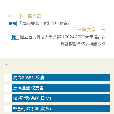
上一篇文章
Read
「2025雙北世界壯年運動會」
more
轉知
下一篇文章
articles
國立台北科技大學籌辦「2024 APEC青年培訓課
轉知
程暨模擬會議」相關資訊
:::
馬高80週年校慶
馬高全國校友會
校務行政系統(日間)
校務行政系統(實技)