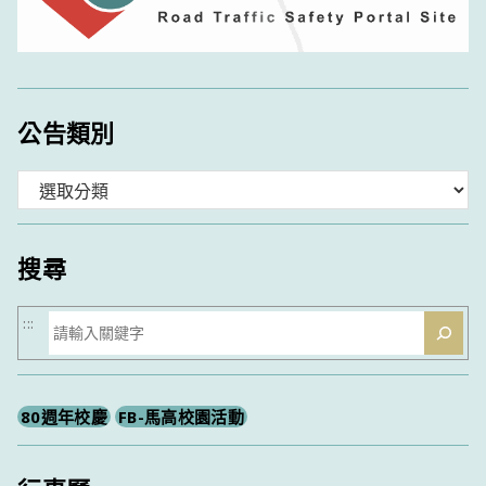
公告類別
分
類
搜尋
搜
:::
尋
80週年校慶
FB-馬高校園活動