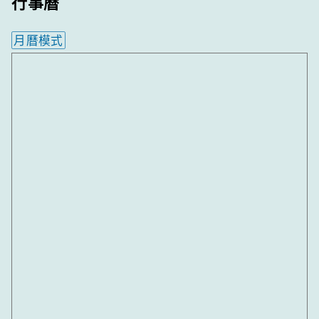
行事曆
月曆模式
內嵌行事曆為視覺預覽，完整行事曆內容請使用