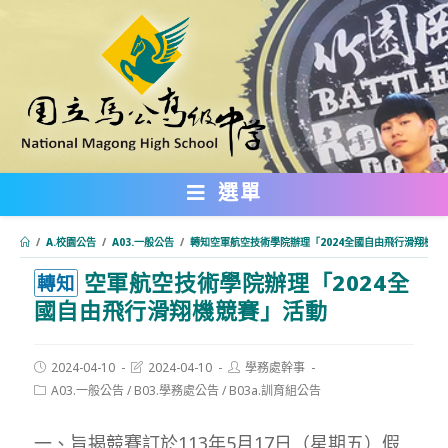
跳
轉
至
主
要
內
選單
容
/
A.校園公告
/
A03.一般公告
/
轉知空軍航空技術學院辦理「2024全國自由飛行滑翔機競
空軍航空技術學院辦理「2024全
:::
轉知
國自由飛行滑翔機競賽」活動
Post
Post
Post
2024-04-10
2024-04-10
學務處幹事
published:
last
author:
Post
A03.一般公告
/
B03.學務處公告
/
B03a.訓育組公告
modified:
category:
一、旨揭競賽訂於113年5月17日（星期五）假