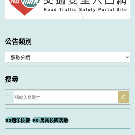
公告類別
分
類
搜尋
搜
:::
尋
80週年校慶
FB-馬高校園活動