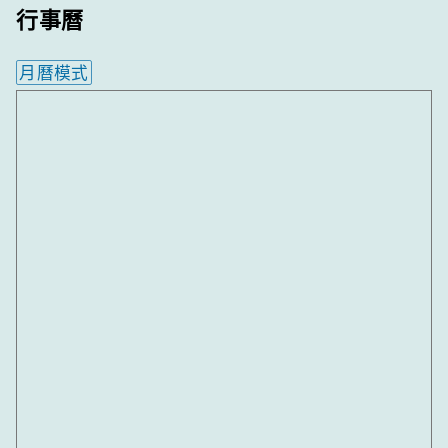
行事曆
月曆模式
內嵌行事曆為視覺預覽，完整行事曆內容請使用