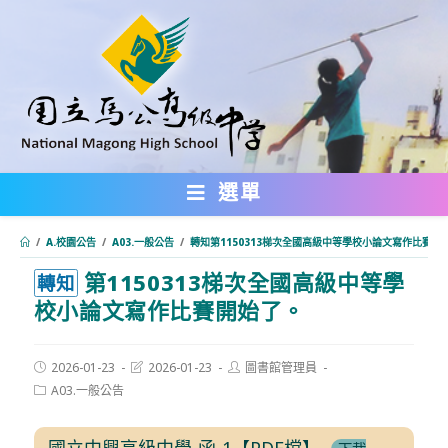
跳
轉
至
主
要
內
選單
容
/
A.校園公告
/
A03.一般公告
/
轉知第1150313梯次全國高級中等學校小論文寫作比賽開
第1150313梯次全國高級中等學
:::
轉知
校小論文寫作比賽開始了。
Post
Post
Post
2026-01-23
2026-01-23
圖書館管理員
published:
last
author:
Post
A03.一般公告
modified:
category:
國立中興高級中學-函-1【PDF檔】