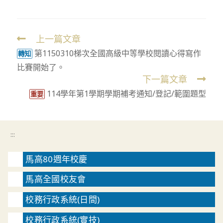
上一篇文章
Read
第1150310梯次全國高級中等學校閱讀心得寫作
more
轉知
比賽開始了。
articles
下一篇文章
114學年第1學期學期補考通知/登記/範圍題型
重要
:::
馬高80週年校慶
馬高全國校友會
校務行政系統(日間)
校務行政系統(實技)