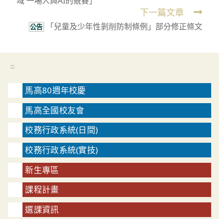
域 一場人與AI的競賽」
articles
下一篇文章
「兒童及少年性剝削防制條例」部分修正條文
公告
:::
馬高80週年校慶
馬高全國校友會
校務行政系統(日間)
校務行政系統(實技)
新生專區
課程計畫
選課資訊