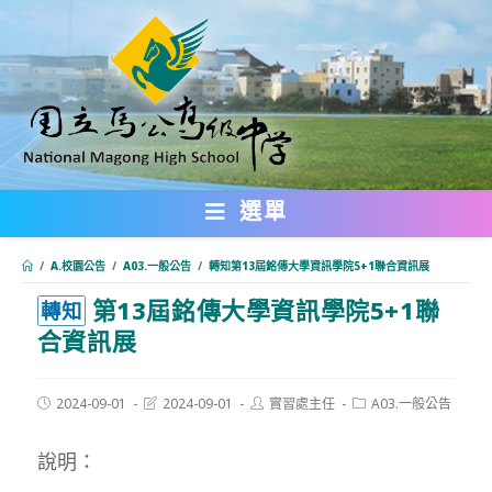
跳
轉
至
主
要
內
選單
容
/
A.校園公告
/
A03.一般公告
/
轉知第13屆銘傳大學資訊學院5+1聯合資訊展
第13屆銘傳大學資訊學院5+1聯
:::
轉知
合資訊展
Post
Post
Post
Post
2024-09-01
2024-09-01
實習處主任
A03.一般公告
published:
last
author:
category:
modified:
說明：