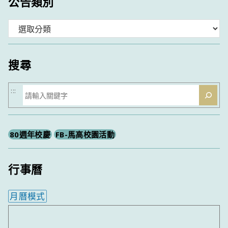
公告類別
分
類
搜尋
搜
:::
尋
80週年校慶
FB-馬高校園活動
行事曆
月曆模式
內嵌行事曆為視覺預覽，完整行事曆內容請使用