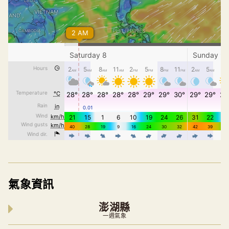
氣象資訊
澎湖縣
一週氣象