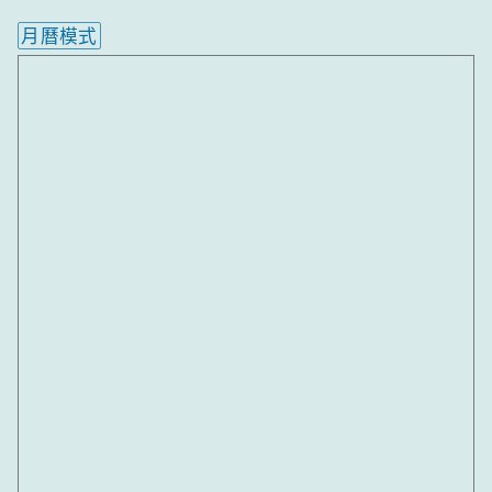
月曆模式
內嵌行事曆為視覺預覽，完整行事曆內容請使用