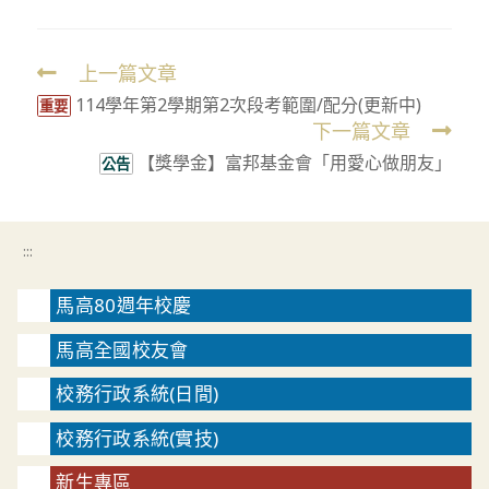
上一篇文章
Read
114學年第2學期第2次段考範圍/配分(更新中)
more
重要
下一篇文章
articles
【獎學金】富邦基金會「用愛心做朋友」
公告
:::
馬高80週年校慶
馬高全國校友會
校務行政系統(日間)
校務行政系統(實技)
新生專區