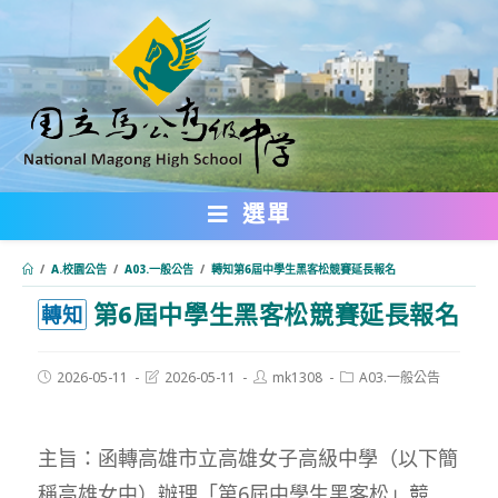
跳
轉
至
主
要
內
選單
容
/
A.校園公告
/
A03.一般公告
/
轉知第6屆中學生黑客松競賽延長報名
第6屆中學生黑客松競賽延長報名
:::
轉知
Post
Post
Post
Post
2026-05-11
2026-05-11
mk1308
A03.一般公告
published:
last
author:
category:
modified:
主旨：函轉高雄市立高雄女子高級中學（以下簡
稱高雄女中）辦理「第6屆中學生黑客松」競