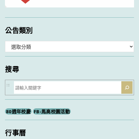
公告類別
分
類
搜尋
搜
:::
尋
80週年校慶
FB-馬高校園活動
行事曆