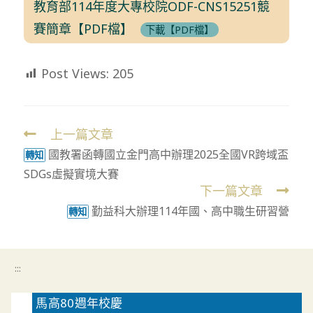
教育部114年度大專校院ODF-CNS15251競
賽簡章【PDF檔】
下載【PDF檔】
Post Views:
205
上一篇文章
Read
國教署函轉國立金門高中辦理2025全國VR跨域盃
more
轉知
SDGs虛擬實境大賽
articles
下一篇文章
勤益科大辦理114年國、高中職生研習營
轉知
:::
馬高80週年校慶