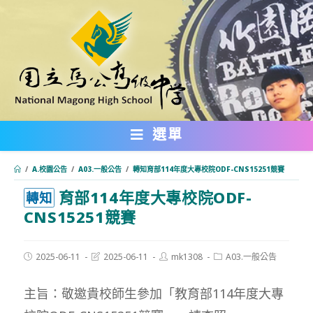
跳
轉
至
主
要
內
選單
容
/
A.校園公告
/
A03.一般公告
/
轉知育部114年度大專校院ODF-CNS15251競賽
育部114年度大專校院ODF-
:::
轉知
CNS15251競賽
Post
Post
Post
Post
2025-06-11
2025-06-11
mk1308
A03.一般公告
published:
last
author:
category:
modified:
主旨：敬邀貴校師生參加「教育部114年度大專