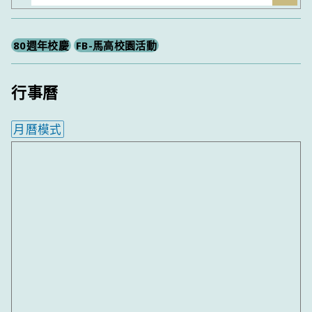
尋
80週年校慶
FB-馬高校園活動
行事曆
月曆模式
內嵌行事曆為視覺預覽，完整行事曆內容請使用