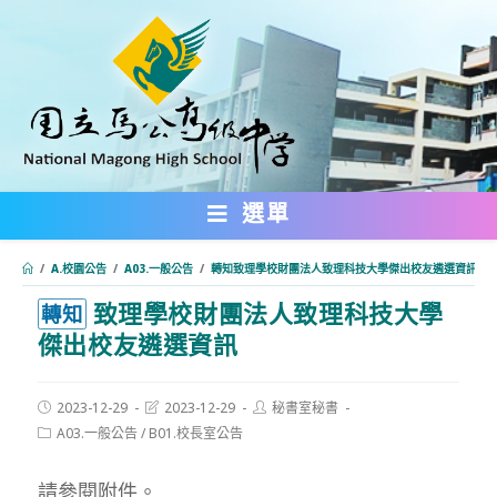
跳
轉
至
主
要
內
選單
容
/
A.校園公告
/
A03.一般公告
/
轉知致理學校財團法人致理科技大學傑出校友遴選資訊
致理學校財團法人致理科技大學
:::
轉知
傑出校友遴選資訊
Post
Post
Post
2023-12-29
2023-12-29
秘書室秘書
published:
last
author:
Post
A03.一般公告
/
B01.校長室公告
modified:
category:
請參閱附件。