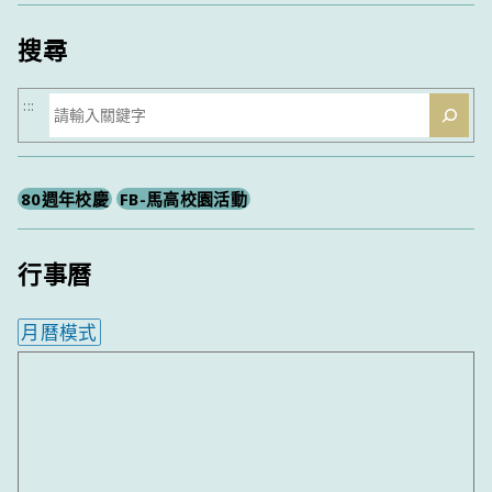
類
搜尋
搜
:::
尋
80週年校慶
FB-馬高校園活動
行事曆
月曆模式
內嵌行事曆為視覺預覽，完整行事曆內容請使用