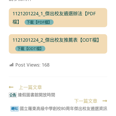
1121201224_1_傑出校友遴選辦法【PDF
檔】
下載【PDF檔】
1121201224_2_傑出校友推薦表【ODT檔】
下載【ODT檔】
Post Views:
168
上一篇文章
Read
連假圖書館開放時間
more
公告
下一篇文章
articles
國立羅東高級中學創校80周年傑出校友遴選資訊
轉知