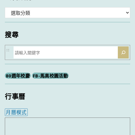
分
類
搜尋
搜
:::
尋
80週年校慶
FB-馬高校園活動
行事曆
月曆模式
內嵌行事曆為視覺預覽，完整行事曆內容請使用