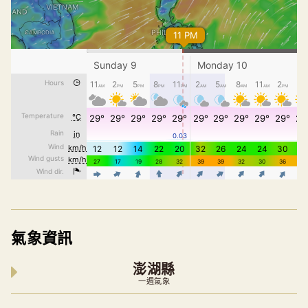
氣象資訊
澎湖縣
一週氣象