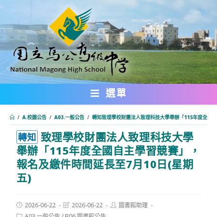
跳
轉
至
主
要
內
選單
容
/
A.校園公告
/
A03.一般公告
/
轉知致理學校財團法人致理科技大學舉辦「115年度全國自
致理學校財團法人致理科技大學
:::
轉知
舉辦「115年度全國自主學習競賽」，
報名及繳件時間延長至7月10日(星期
五)
Post
Post
Post
2026-06-22
2026-06-22
圖書館助理
published:
last
author:
Post
A03.一般公告
/
B06.圖書館公告