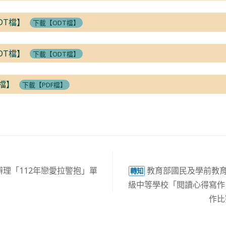
DT檔】
下載【ODT檔】
DT檔】
下載【ODT檔】
F檔】
下載【PDF檔】
理「112年戀愛拉警抱」單
教育部國民及學前教育
轉知
級中等學校「閱讀心得寫作
作比