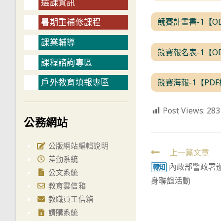
選課資訊
競賽計畫書-1【O
暑期重補修課程
課業輔導
競賽報名表-1【O
課程諮詢專區
戶外教育填報專區
競賽海報-1【PD
Post Views:
283
公務網站
公版網站編輯說明
Read
上一篇文章
差勤系統
內政部警政署辦
more
轉知
公文系統
身聯誼活動
articles
教育雲信箱
教職員工信箱
請購系統