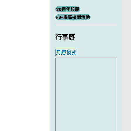
80週年校慶
FB-馬高校園活動
行事曆
月曆模式
內嵌行事曆為視覺預覽，完