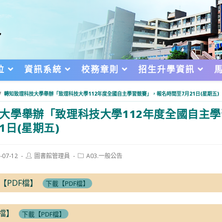
位
資訊系統
校務章則
招生升學資訊
/
轉知致理科技大學舉辦「致理科技大學112年度全國自主學習競賽」，報名時間至7月21日(星期五)
大學舉辦「致理科技大學112年度全國自主
1日(星期五)
Post
Post
-07-12
圖書館管理員
A03.一般公告
author:
category:
d:
【PDF檔】
下載【PDF檔】
F檔】
下載【PDF檔】