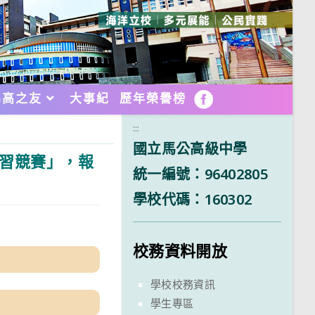
馬高之友
大事紀
歷年榮譽榜
FB
:::
國立馬公高級中學
學習競賽」，報
統一編號：96402805
學校代碼：160302
校務資料開放
學校校務資訊
學生專區