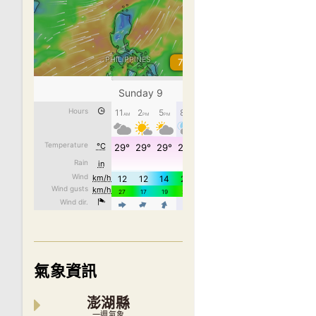
氣象資訊
澎湖縣
一週氣象