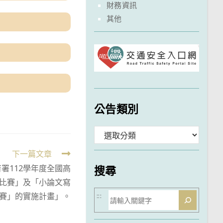
財務資訊
其他
公告類別
分
類
下一篇文章
署112學年度全國高
搜尋
比賽」及「小論文寫
搜
賽」的實施計畫」。
:::
尋