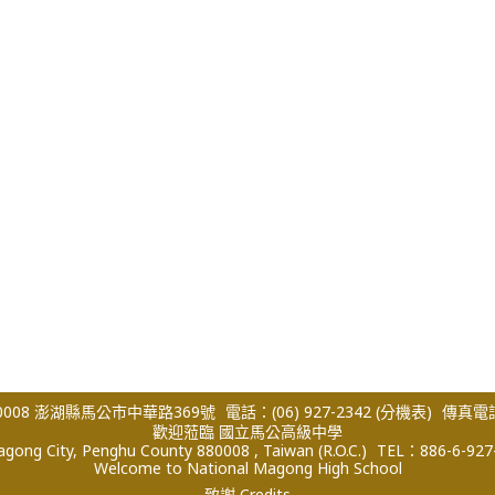
008 澎湖縣馬公市中華路369號
電話：(06) 927-2342
(分機表)
傳真電話：
歡迎蒞臨 國立馬公高級中學
ong City, Penghu County 880008 , Taiwan (R.O.C.)
TEL：886-6-927
Welcome to National Magong High School
致謝 Credits