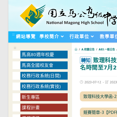
跳
轉
至
主
要
:::
網站導覽
學校簡介
行政單位
教學單
內
容
:::
/
A.校園公告
/
A03.一般公告
馬高80週年校慶
致理科技
:::
轉知
馬高全國校友會
名時間至7月2
校務行政系統(日間)
Post
Post
2023-07-12
2023
校務行政系統(實技)
published:
last
modifie
致理科技大學函-2
新生專區
課程計畫
競賽簡章-3【PD