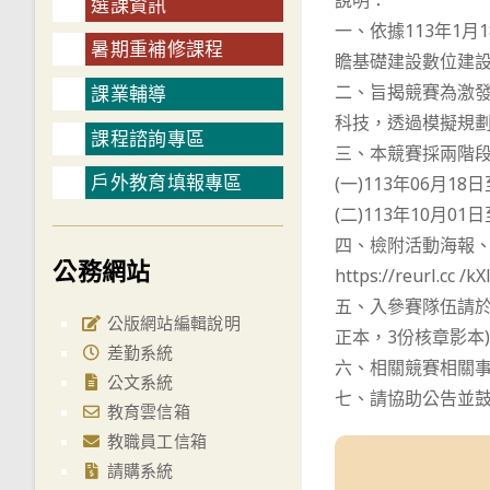
說明：
選課資訊
一、依據113年1月
暑期重補修課程
瞻基礎建設數位建
二、旨揭競賽為激
課業輔導
科技，透過模擬規
課程諮詢專區
三、本競賽採兩階
戶外教育填報專區
(一)113年06月1
(二)113年10月
四、檢附活動海報
公務網站
https://reurl.cc /k
五、入參賽隊伍請於
公版網站編輯說明
正本，3份核章影本
差勤系統
六、相關競賽相關事宜請
公文系統
七、請協助公告並
教育雲信箱
教職員工信箱
請購系統