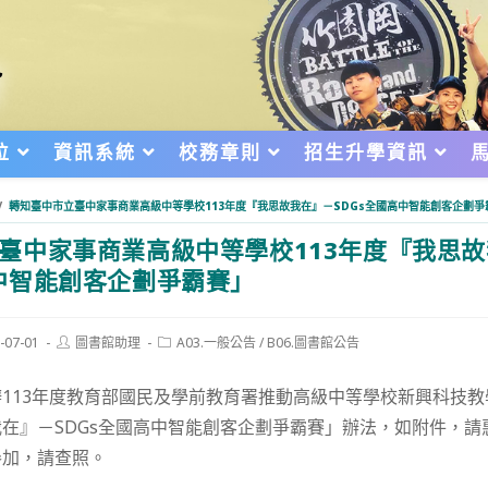
位
資訊系統
校務章則
招生升學資訊
/
轉知臺中市立臺中家事商業高級中等學校113年度『我思故我在』－SDGs全國高中智能創客企劃爭
臺中家事商業高級中等學校113年度『我思
高中智能創客企劃爭霸賽」
Post
Post
-07-01
圖書館助理
A03.一般公告
/
B06.圖書館公告
author:
category:
d:
113年度教育部國民及學前教育署推動高級中等學校新興科技
在』－SDGs全國高中智能創客企劃爭霸賽」辦法，如附件，請
參加，請查照。