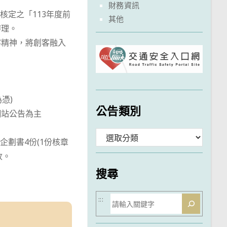
財務資訊
號核定之「113年度前
其他
辦理。
客精神，將創客融入
憑)
公告類別
網站公告為主
分
企劃書4份(1份核章
類
收。
搜尋
搜
:::
尋