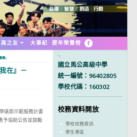
馬高之友
大事紀
歷年榮譽榜
FB
:::
霸賽」
國立馬公高級中學
故我在』－
統一編號：96402805
學校代碼：160302
校務資料開放
教學遠距示範服務計畫
惠予協助公告並鼓勵
學校校務資訊
學生專區