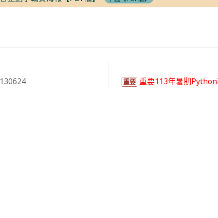
空氣品質資料請開啟
馬公即時空氣品質資訊
。
30624
重要113年暑期Pyth
重要