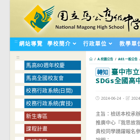
跳
轉
至
主
要
:::
網站導覽
學校簡介
行政單位
教學單
內
容
:::
/
A.校園公告
/
A03.一般公告
馬高80週年校慶
臺中市立
:::
轉知
馬高全國校友會
SDGs全國
校務行政系統(日間)
Post
Post
2024-06-24
2024
校務行政系統(實技)
published:
last
modifie
主旨：檢送本校承辦
新生專區
推廣中心『我思故我
課程計畫
貴校同學踴躍報名