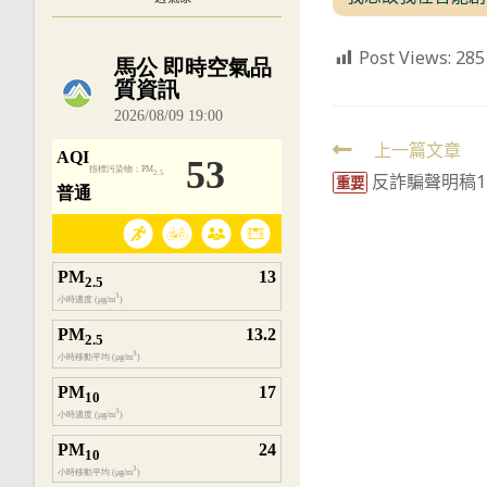
Post Views:
285
內嵌空氣品質小工具為視覺預覽，完整即時
Read
上一篇文章
反詐騙聲明稿11
more
重要
articles