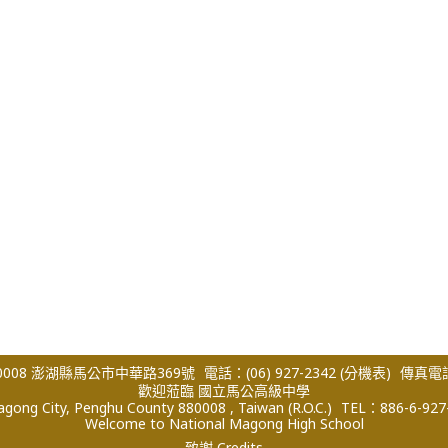
008 澎湖縣馬公市中華路369號
電話：(06) 927-2342
(分機表)
傳真電話：
歡迎蒞臨 國立馬公高級中學
ong City, Penghu County 880008 , Taiwan (R.O.C.)
TEL：886-6-927
Welcome to National Magong High School
致謝 Credits