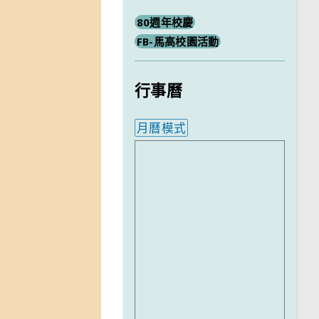
80週年校慶
FB-馬高校園活動
行事曆
月曆模式
內嵌行事曆為視覺預覽，完