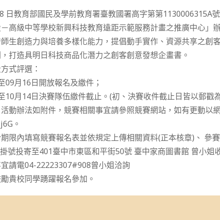
18 日教育部國民及學前教育署臺教國署高字第第1130006315A
設－高級中等學校新興科技教育遠距示範服務計畫之推廣中心」
發師生創造力與培養多樣化能力，提倡動手實作、資源共享之創
劃，打造具明日科技商品化潛力之創客創意發想企畫書。
段方式評選：
8日至09月16日開放報名及繳件；
01日至10月14日決賽隊伍繳件截止。(初、決賽收件截止日皆以郵戳為
、活動辦法如附件，競賽相關事宜請參照競賽網站，如有更動以
Xlj6G。
期限內填寫競賽報名表並依規定上傳相關資料(正本核章)、 參賽
)掛號投寄至401臺中市東區和平街50號 臺中家商圖書館 曾小姐
電04-22223307#908曾小姐洽詢
鼓勵貴校同學踴躍報名參加。