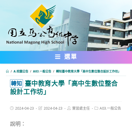
跳
轉
至
主
要
內
選單
容
/
A.校園公告
/
A03.一般公告
/
轉知臺中教育大學「高中生數位整合設計工作坊」
臺中教育大學「高中生數位整合
:::
轉知
設計工作坊」
Post
Post
Post
Post
2024-04-23
2024-04-23
實習處主任
A03.一般公告
published:
last
author:
category:
modified:
說明：