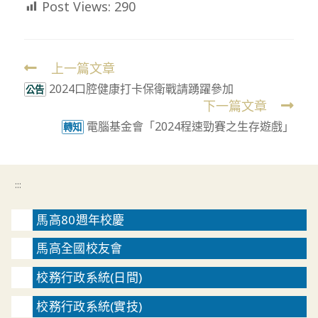
Post Views:
290
上一篇文章
Read
2024口腔健康打卡保衛戰請踴躍參加
more
公告
下一篇文章
articles
電腦基金會「2024程速勁賽之生存遊戲」
轉知
:::
馬高80週年校慶
馬高全國校友會
校務行政系統(日間)
校務行政系統(實技)