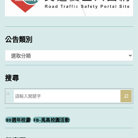
公告類別
分
類
搜尋
搜
:::
尋
80週年校慶
FB-馬高校園活動