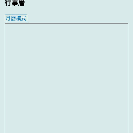
行事曆
月曆模式
內嵌行事曆為視覺預覽，完整行事曆內容請使用