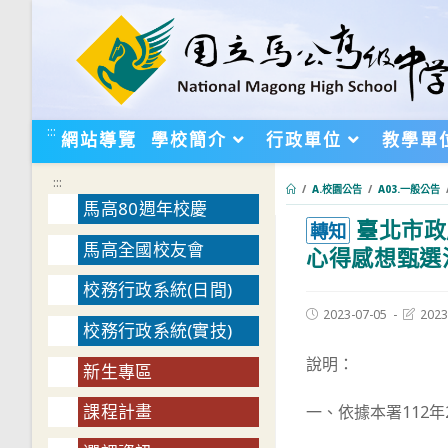
跳
轉
至
主
要
:::
網站導覽
學校簡介
行政單位
教學單
內
容
:::
/
A.校園公告
/
A03.一般公告
馬高80週年校慶
臺北市政
:::
轉知
馬高全國校友會
心得感想甄選
校務行政系統(日間)
Post
Post
2023-07-05
2023
校務行政系統(實技)
published:
last
modifie
說明：
新生專區
課程計畫
一、依據本署112年