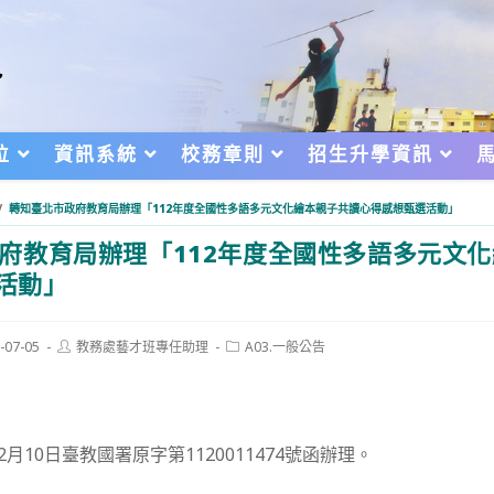
位
資訊系統
校務章則
招生升學資訊
/
轉知臺北市政府教育局辦理「112年度全國性多語多元文化繪本親子共讀心得感想甄選活動」
府教育局辦理「112年度全國性多語多元文
活動」
Post
Post
-07-05
教務處藝才班專任助理
A03.一般公告
author:
category:
d:
2月10日臺教國署原字第1120011474號函辦理。