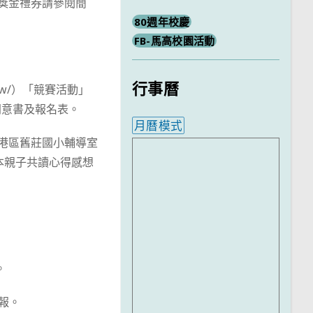
及獎金禮券請參閱簡
80週年校慶
FB-馬高校園活動
行事曆
.tw/）「競賽活動」
同意書及報名表。
月曆模式
南港區舊莊國小輔導室
內嵌行事曆為視覺預覽，完
繪本親子共讀心得感想
。
報。