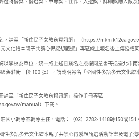
組評選特優獎、優選獎、甲等獎、佳作、入選獎，詳細獎勵人數
，請至「新住民子女教育資訊網」（https://mkm.k12ea.gov
多元文化繪本親子共讀心得感想甄選」專區線上報名後上傳授權
名請以學校為單位，統一將上述已簽名之授權同意書寄送臺北市
市南港區舊莊街一段 100 號），請載明報名「全國性多語多元文化
手冊請至「新住民子女教育資訊網」操作手冊專區
2ea.gov.tw/manual）下載。
國小輔導室輔導主任，電話：（02）2782-1418轉150或151
全國性多語多元文化繪本親子共讀心得感想甄選活動計畫及電子海