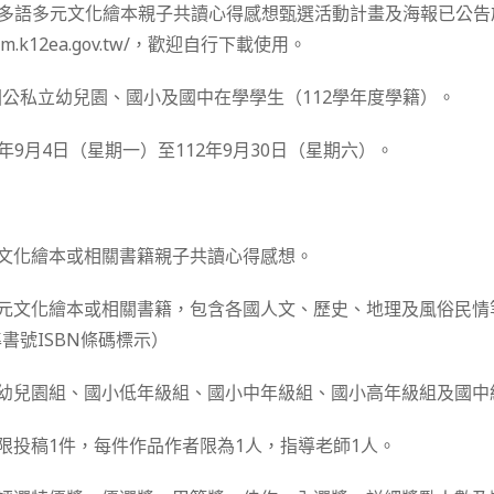
性多語多元文化繪本親子共讀心得感想甄選活動計畫及海報已公
km.k12ea.gov.tw/，歡迎自行下載使用。
公私立幼兒園、國小及國中在學學生（112學年度學籍）。
年9月4日（星期一）至112年9月30日（星期六）。
元文化繪本或相關書籍親子共讀心得感想。
多元文化繪本或相關書籍，包含各國人文、歷史、地理及風俗民
書號ISBN條碼標示）
為幼兒園組、國小低年級組、國小中年級組、國小高年級組及國中
人限投稿1件，每件作品作者限為1人，指導老師1人。