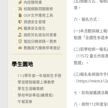
(五)獎勵方式：每
內控聲明書
章。
校園網路問題報修
ODF文件應用工具
六、報名方式：
資通安全管理
職業安全衛生
(一)本活動採線上報名
捐款芳名錄及同意書
點選「全國性多語
電話分機號碼一覽表
教職員汽機車停車登記
(二)若學校統一報
（11572 臺北
甄選」。
學生園地
(三)報名系統操作
112學年度一年級新生手冊
（https://mkm.k1
學習歷程檔案上傳教學
學生生涯輔導網
七、如有疑義請洽舊莊
學校申訴專區(輔導室)
午餐菜單
八、檢附112年度