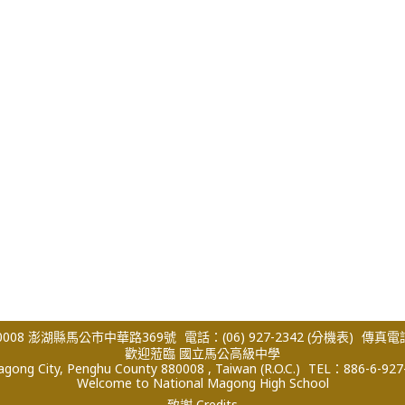
008 澎湖縣馬公市中華路369號
電話：(06) 927-2342
(分機表)
傳真電話：
歡迎蒞臨 國立馬公高級中學
ong City, Penghu County 880008 , Taiwan (R.O.C.)
TEL：886-6-927
Welcome to National Magong High School
致謝 Credits