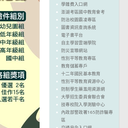
學雜費入口網
澎湖考區國中教育會考
防治校園霸凌專區
圖書資訊查詢系統
電子書平台
自主學習雲端學院
防災宣導網站
性別平等教育專區
教育儲蓄專戶
十二年國民基本教育
性別平等教育資源中心
防制學生藥濫用資源網
大學招生委員會聯合會
技專校院入學測驗中心
內政部警政署165防詐騙專
區
交通安全入口網