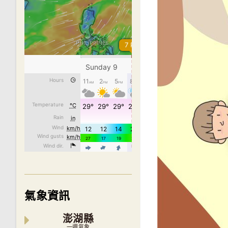
氣象資訊
澎湖縣
一週氣象