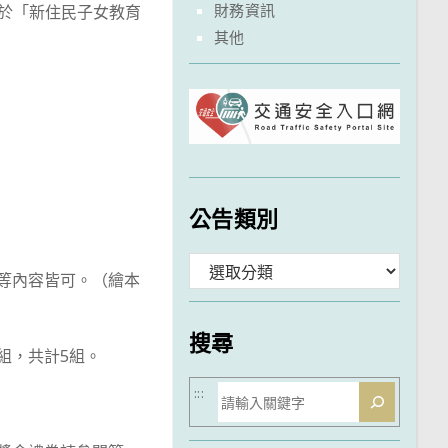
財務資訊
告於「新住民子女教育
其他
公告類別
分
情等內容皆可。（繪本
類
搜尋
組，共計5組。
搜
:::
尋