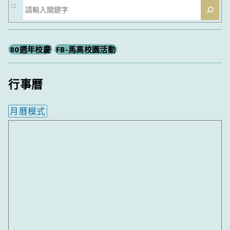
搜
:::
尋
80週年校慶
FB-馬高校園活動
行事曆
月曆模式
內嵌行事曆為視覺預覽，完整行事曆內容請使用