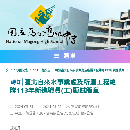
跳
轉
至
主
要
內
選單
容
/
A.校園公告
/
A03.一般公告
/
轉知臺北自來水事業處及所屬工程總隊113年新進職員(工
臺北自來水事業處及所屬工程總
:::
轉知
隊113年新進職員(工)甄試簡章
Post
Post
Post
2024-03-25
2024-03-25
實習處技能檢定組
published:
last
author:
Post
A03.一般公告
/
B07.實習處公告
/
B07b.技檢組公告
modified:
category:
說明：