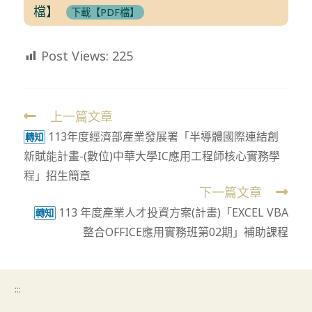
檔】
下載【PDF檔】
Post Views:
225
上一篇文章
Read
113年度經濟部產業發展署「半導體國際連結創
more
轉知
新賦能計畫-(數位)中華大學IC應用工程師核心實務學
articles
程」招生簡章
下一篇文章
113 年度產業人才投資方案(計畫)「EXCEL VBA
轉知
整合OFFICE應用實務班第02期」補助課程
:::