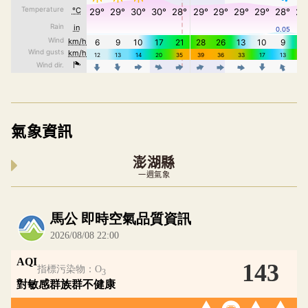
氣象資訊
澎湖縣
一週氣象
內嵌空氣品質小工具為視覺預覽，完整即時空氣