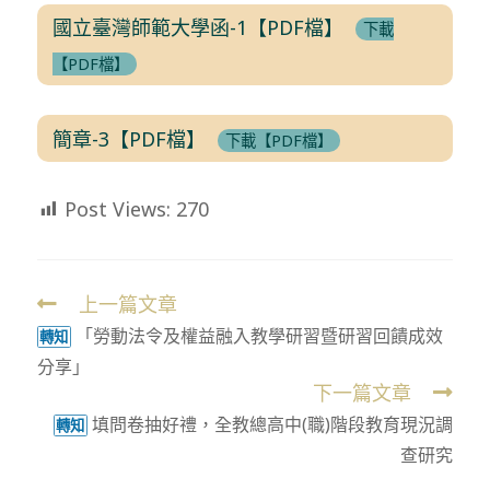
國立臺灣師範大學函-1【PDF檔】
下載
【PDF檔】
簡章-3【PDF檔】
下載【PDF檔】
Post Views:
270
上一篇文章
Read
「勞動法令及權益融入教學研習暨研習回饋成效
more
轉知
分享」
articles
下一篇文章
填問卷抽好禮，全教總高中(職)階段教育現況調
轉知
查研究