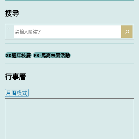
類
搜尋
搜
:::
尋
80週年校慶
FB-馬高校園活動
行事曆
月曆模式
內嵌行事曆為視覺預覽，完整行事曆內容請使用