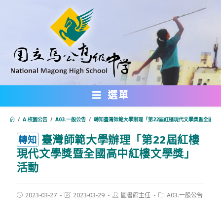
跳
轉
至
主
要
內
選單
容
/
A.校園公告
/
A03.一般公告
/
轉知臺灣師範大學辦理「第22屆紅樓現代文學獎暨全國高
臺灣師範大學辦理「第22屆紅樓
:::
轉知
現代文學獎暨全國高中紅樓文學獎」
活動
Post
Post
Post
Post
2023-03-27
2023-03-29
圖書館主任
A03.一般公告
published:
last
author:
category:
modified: