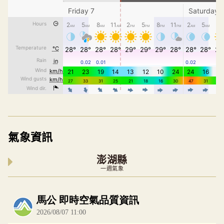
氣象資訊
澎湖縣
一週氣象
內嵌空氣品質小工具為視覺預覽，完整即時空氣