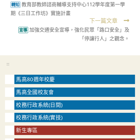
教育部教師諮商輔導支持中心112學年度第一學
more
轉知
期《三日工作坊》實施計畫
articles
下一篇文章
加強交通安全宣導，強化民眾「路口安全」及
宣導
「停讓行人」之觀念。
:::
馬高80週年校慶
馬高全國校友會
校務行政系統(日間)
校務行政系統(實技)
新生專區