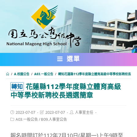
跳
轉
至
主
要
內
選單
容
/
A.校園公告
/
A03.一般公告
/
轉知花蓮縣112學年度縣立體育高級中等學校新聘校長遴
花蓮縣112學年度縣立體育高級
:::
轉知
中等學校新聘校長遴選簡章
Post
Post
Post
2023-07-07
2023-07-07
人事室主任
published:
last
author:
Post
A03.一般公告
/
B09.人事室公告
modified:
category:
報名時間訂於112年7月10日(星期一)上午9時至