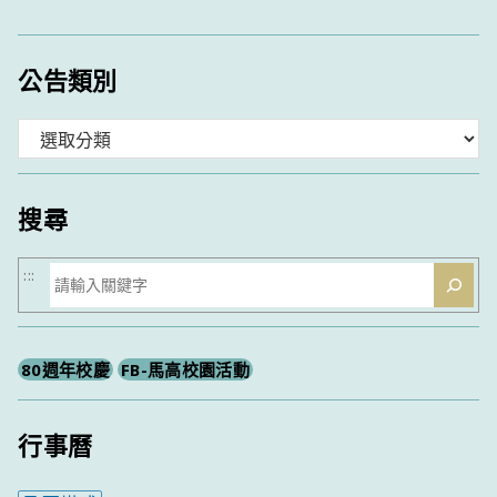
公告類別
分
類
搜尋
搜
:::
尋
80週年校慶
FB-馬高校園活動
行事曆