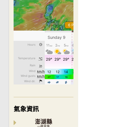
氣象資訊
澎湖縣
一週氣象