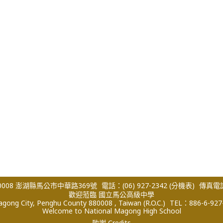
008 澎湖縣馬公市中華路369號
電話：(06) 927-2342
(分機表)
傳真電話：
歡迎蒞臨 國立馬公高級中學
ong City, Penghu County 880008 , Taiwan (R.O.C.)
TEL：886-6-927
Welcome to National Magong High School
致謝 Credits