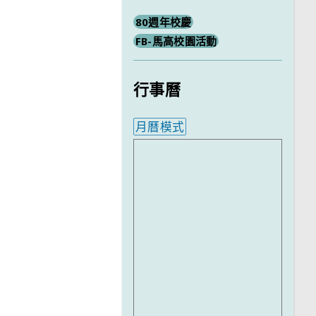
80週年校慶
FB-馬高校園活動
行事曆
月曆模式
內嵌行事曆為視覺預覽，完