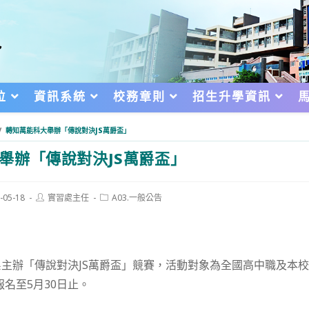
位
資訊系統
校務章則
招生升學資訊
/
轉知萬能科大舉辦「傳說對決JS萬爵盃」
舉辦「傳說對決JS萬爵盃」
Post
Post
-05-18
實習處主任
A03.一般公告
author:
category:
d:
主辦「傳說對決JS萬爵盃」競賽，活動對象為全國高中職及本校
報名至5月30日止。