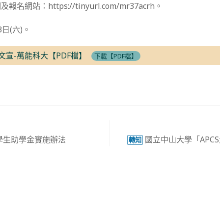
站：https://tinyurl.com/mr37acrh。
日(六)。
文宣-萬能科大【PDF檔】
下載【PDF檔】
學生助學金實施辦法
國立中山大學「APC
轉知