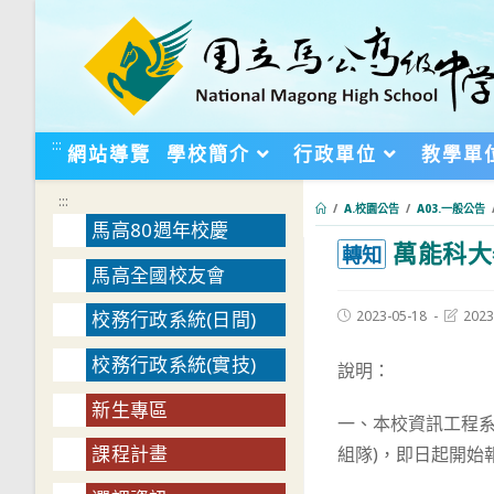
跳
轉
至
主
要
:::
網站導覽
學校簡介
行政單位
教學單
內
容
:::
/
A.校園公告
/
A03.一般公告
馬高80週年校慶
萬能科大
:::
轉知
馬高全國校友會
Post
Post
2023-05-18
2023
校務行政系統(日間)
published:
last
modifie
校務行政系統(實技)
說明：
新生專區
一、本校資訊工程系
課程計畫
組隊)，即日起開始