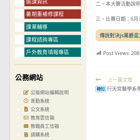
選課資訊
二、本大賽活動說明及報名網
暑期重補修課程
三、比賽日期：6月3
課業輔導
傳說對決js萬爵盃
課程諮詢專區
戶外教育填報專區
Post Views:
208
公務網站
Read
上一篇文章
行天宮醫學系
more
轉知
公版網站編輯說明
articles
差勤系統
公文系統
教育雲信箱
教職員工信箱
請購系統