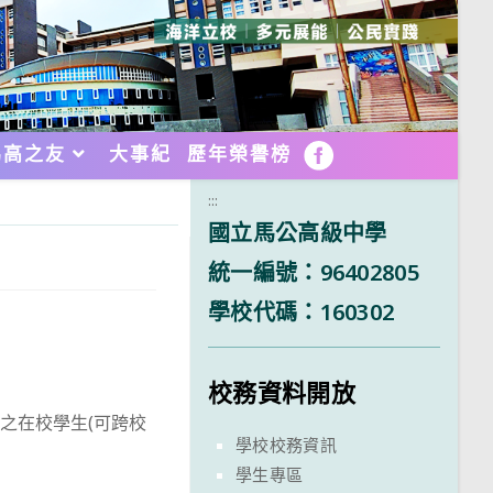
馬高之友
大事紀
歷年榮譽榜
FB
:::
國立馬公高級中學
統一編號：96402805
學校代碼：160302
校務資料開放
之在校學生(可跨校
學校校務資訊
學生專區