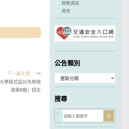
財務資訊
其他
公告類別
下一篇文章
分
S大學程式設計先修檢
類
測第8期」招生
搜尋
搜
:::
尋