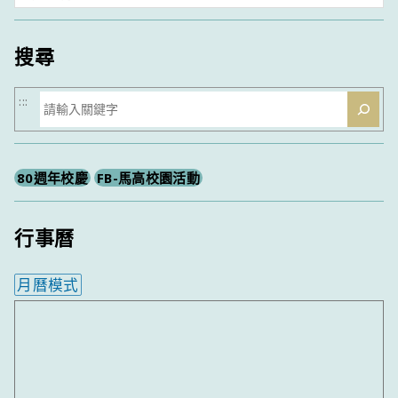
類
搜尋
搜
:::
尋
80週年校慶
FB-馬高校園活動
行事曆
月曆模式
內嵌行事曆為視覺預覽，完整行事曆內容請使用