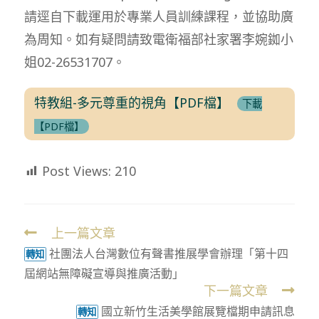
請逕自下載運用於專業人員訓練課程，並協助廣
為周知。如有疑問請致電衛福部社家署李婉銣小
姐02-26531707。
特教組-多元尊重的視角【PDF檔】
下載
【PDF檔】
Post Views:
210
上一篇文章
Read
社團法人台灣數位有聲書推展學會辦理「第十四
more
轉知
屆網站無障礙宣導與推廣活動」
articles
下一篇文章
國立新竹生活美學館展覽檔期申請訊息
轉知