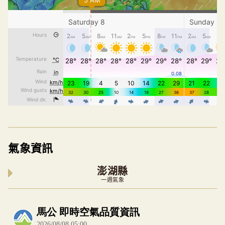
氣象資訊
澎湖縣
一週氣象
內嵌空氣品質小工具為視覺預覽，完整即時空氣