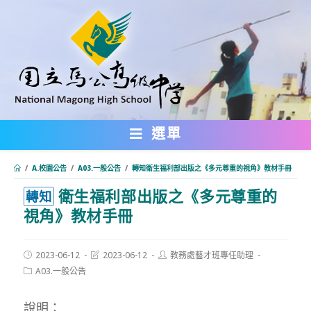
跳
轉
至
主
要
內
選單
容
/
A.校園公告
/
A03.一般公告
/
轉知衛生福利部出版之《多元尊重的視角》教材手冊
衛生福利部出版之《多元尊重的
:::
轉知
視角》教材手冊
Post
Post
Post
2023-06-12
2023-06-12
教務處藝才班專任助理
published:
last
author:
Post
A03.一般公告
modified:
category:
說明：