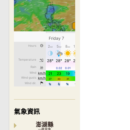
氣象資訊
澎湖縣
一週氣象