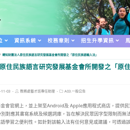
位
資訊系統
校務章則
招生升學資訊
/
轉知財團法人原住民族語言研究發展基金會所開發之「原住民族語輸入法」
原住民族語言研究發展基金會所開發之「原
Post
Post
-11-03
教務處藝才班專任助理
A03.一般公告
author:
category:
d:
會官網上，並上架至Android及 Apple應用程式商店，提
分別對應其書寫系統及候選詞庫，旨在解決民眾因字型限制而無
族語學習之便利性。如針對該輸入法有任何意見或建議，可透過