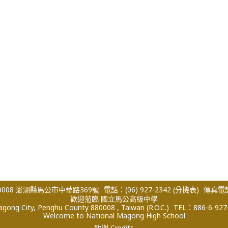
008 澎湖縣馬公市中華路369號
電話：(06) 927-2342
(分機表)
傳真電話：
歡迎蒞臨 國立馬公高級中學
ong City, Penghu County 880008 , Taiwan (R.O.C.)
TEL：886-6-927
Welcome to National Magong High School
致謝 Credits