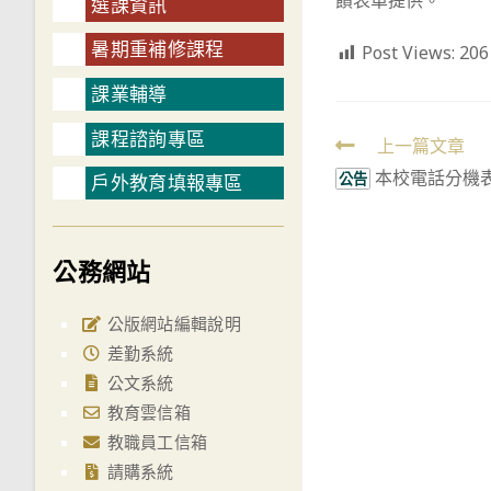
饋表單提供。
選課資訊
暑期重補修課程
Post Views:
206
課業輔導
課程諮詢專區
Read
上一篇文章
本校電話分機表1
more
公告
戶外教育填報專區
articles
公務網站
公版網站編輯說明
差勤系統
公文系統
教育雲信箱
教職員工信箱
請購系統