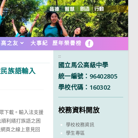
馬高之友
大事紀
歷年榮譽榜
FB
:::
國立馬公高級中學
住民族語輸入
統一編號：96402805
學校代碼：160302
校務資料開放
供民眾下載。輸入法支援
法順利繕打族語之困
學校校務資訊
該網頁之線上意見回
學生專區