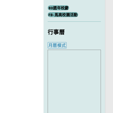
80週年校慶
FB-馬高校園活動
行事曆
月曆模式
內嵌行事曆為視覺預覽，完