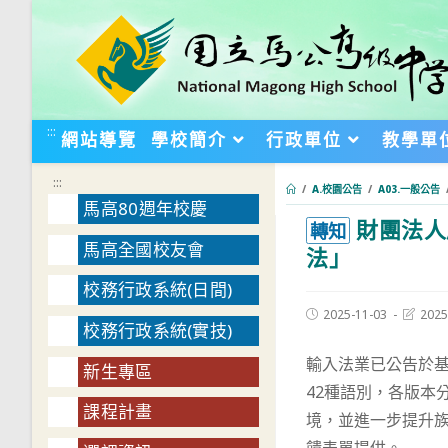
跳
轉
至
主
要
:::
網站導覽
學校簡介
行政單位
教學單
內
容
:::
/
A.校園公告
/
A03.一般公告
馬高80週年校慶
財團法人
:::
轉知
馬高全國校友會
法」
校務行政系統(日間)
Post
Post
2025-11-03
2025
校務行政系統(實技)
published:
last
modifie
輸入法業已公告於基金
新生專區
42種語別，各版本
課程計畫
境，並進一步提升