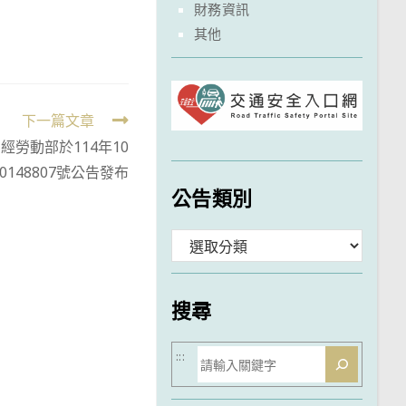
財務資訊
其他
下一篇文章
勞動部於114年10
0148807號公告發布
公告類別
分
類
搜尋
搜
:::
尋