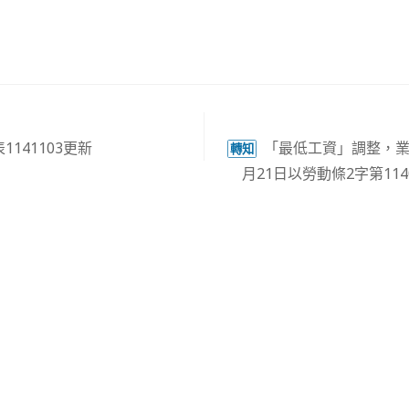
141103更新
「最低工資」調整，業經
轉知
月21日以勞動條2字第114