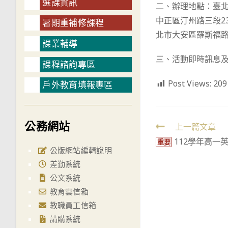
選課資訊
二、辦理地點：臺
中正區汀州路三段2
暑期重補修課程
北市大安區羅斯福路四
課業輔導
三、活動即時訊息及報名方式
課程諮詢專區
Post Views:
209
戶外教育填報專區
公務網站
Read
上一篇文章
112學年高一
more
重要
公版網站編輯說明
articles
差勤系統
公文系統
教育雲信箱
教職員工信箱
請購系統