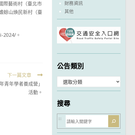
財務資訊
國際藝術村（臺北市
其他
、蟾蜍山煥民新村（臺
-2024/。
公告類別
下一篇文章
分
3年青年學者養成營」
類
活動。
搜尋
搜
:::
尋