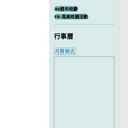
80週年校慶
FB-馬高校園活動
行事曆
月曆模式
內嵌行事曆為視覺預覽，完