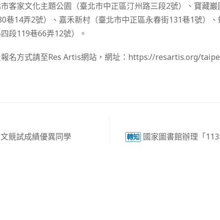
北市客家文化主題公園（臺北市中正區汀州路三段2號）、寶藏巖
30巷14弄2號）、嘉禾新村（臺北市中正區永春街131巷1號）
段119巷66弄12號）。
請至Res Artis網站，網址：https://resartis.org/taipei
英文競試成績優異同學
國家圖書館辦理「11
轉知