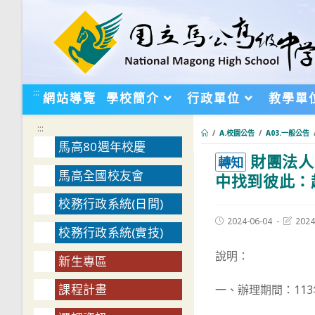
跳
轉
至
主
要
:::
網站導覽
學校簡介
行政單位
教學單
內
容
:::
/
A.校園公告
/
A03.一般公告
馬高80週年校慶
財團法人
:::
轉知
馬高全國校友會
中找到彼此：
校務行政系統(日間)
Post
Post
2024-06-04
2024
校務行政系統(實技)
published:
last
modifie
說明：
新生專區
課程計畫
一、辦理期間：113