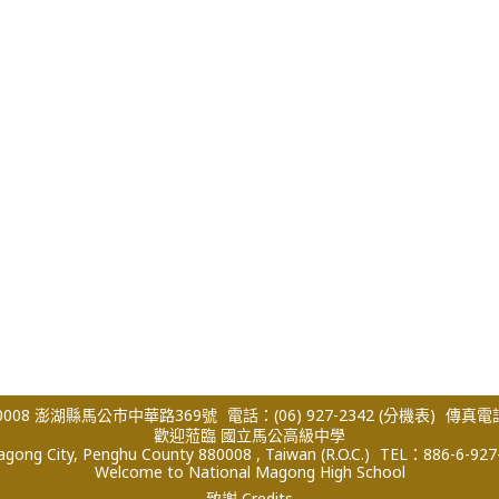
008 澎湖縣馬公市中華路369號
電話：(06) 927-2342
(分機表)
傳真電話：
歡迎蒞臨 國立馬公高級中學
ong City, Penghu County 880008 , Taiwan (R.O.C.)
TEL：886-6-927
Welcome to National Magong High School
致謝 Credits