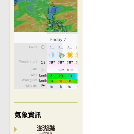
氣象資訊
澎湖縣
一週氣象