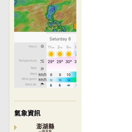
氣象資訊
澎湖縣
一週氣象