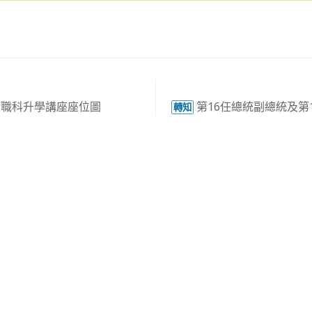
5-高三職科升學講座座位圖
第16任總統副總統及第
轉知