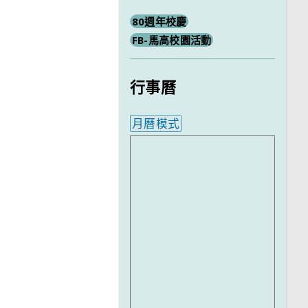
80週年校慶
FB-馬高校園活動
行事曆
月曆模式
內嵌行事曆為視覺預覽，完