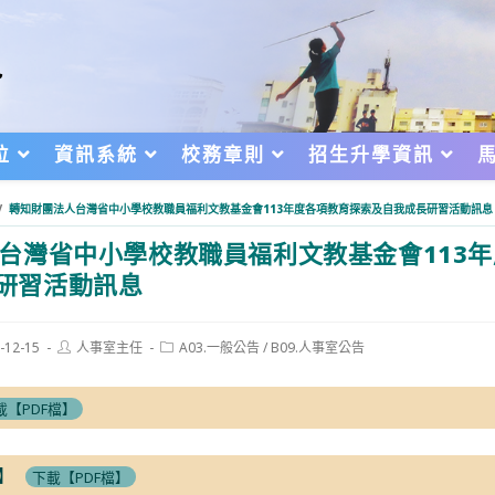
位
資訊系統
校務章則
招生升學資訊
/
轉知財團法人台灣省中小學校教職員福利文教基金會113年度各項教育探索及自我成長研習活動訊息
台灣省中小學校教職員福利文教基金會113
研習活動訊息
Post
Post
-12-15
人事室主任
A03.一般公告
/
B09.人事室公告
author:
category:
d:
載【PDF檔】
】
下載【PDF檔】