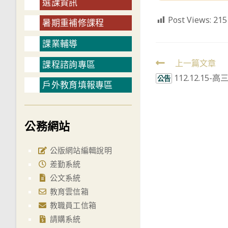
選課資訊
Post Views:
215
暑期重補修課程
課業輔導
Read
上一篇文章
課程諮詢專區
112.12.1
more
公告
戶外教育填報專區
articles
公務網站
公版網站編輯說明
差勤系統
公文系統
教育雲信箱
教職員工信箱
請購系統