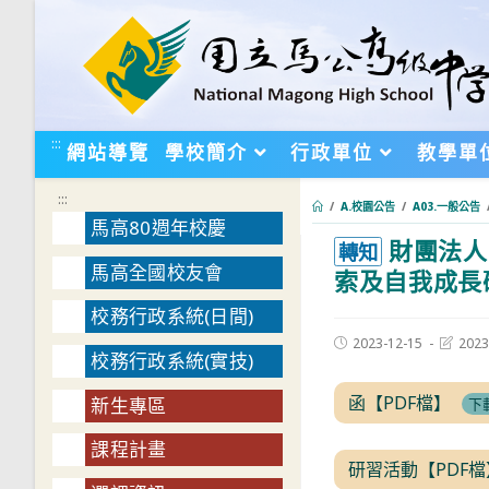
跳
轉
至
主
要
:::
網站導覽
學校簡介
行政單位
教學單
內
容
:::
/
A.校園公告
/
A03.一般公告
馬高80週年校慶
財團法人
:::
轉知
馬高全國校友會
索及自我成長
校務行政系統(日間)
Post
Post
2023-12-15
2023
校務行政系統(實技)
published:
last
modifie
函【PDF檔】
新生專區
下
課程計畫
研習活動【PDF檔