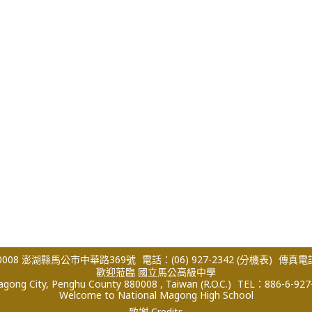
008 澎湖縣馬公市中華路369號
電話：(06) 927-2342
(分機表)
傳真電話：
歡迎蒞臨 國立馬公高級中學
ong City, Penghu County 880008 , Taiwan (R.O.C.)
TEL：886-6-927
Welcome to National Magong High School
致謝 Credits