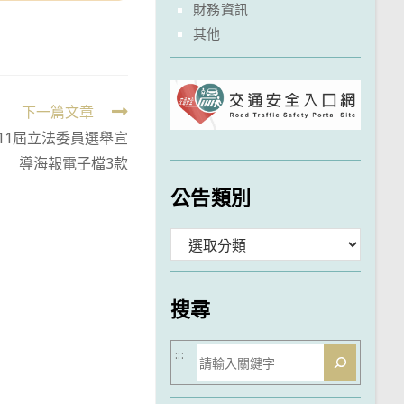
財務資訊
其他
下一篇文章
11屆立法委員選舉宣
導海報電子檔3款
公告類別
分
類
搜尋
搜
:::
尋