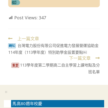
檔】
Post Views:
347
上一篇文章
Read
台灣電力股份有限公司促進電力發展營運協助金
more
轉知
114年度（113學年度）特別助學金設置要點￼
articles
下一篇文章
113學年度第二學期高二自主學習上課地點及分
重要
班名單
:::
馬高80週年校慶