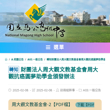
跳
轉
至
主
要
內
選單
容
/
A.校園公告
/
A03.一般公告
/
轉知財團法人周大觀文教基金會周大觀抗癌圓夢助學金頒
財團法人周大觀文教基金會周大
:::
轉知
觀抗癌圓夢助學金頒發辦法
Post
Post
Post
Post
2025-02-08
2025-02-08
註冊組幹事
A03.一般公告
published:
last
author:
category:
modified:
周大觀文教基金會-2【PDF檔】
下載【PDF