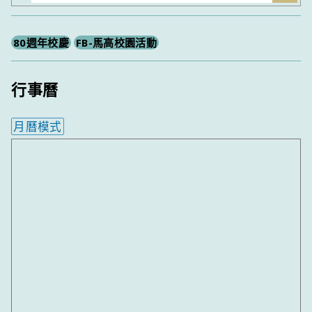
尋
80週年校慶
FB-馬高校園活動
行事曆
月曆模式
內嵌行事曆為視覺預覽，完整行事曆內容請使用