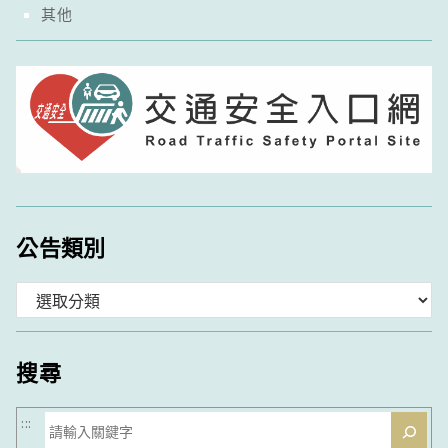
其他
公告類別
分
類
搜尋
搜
:::