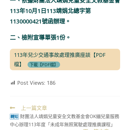
一、依據財團法人靖娟兒童安全文教基金會
113年10月1日113靖娟北總字第
1130000421號函辦理。
二、檢附宣導單張1份。
113年兒少交通事故處理推廣座談【PDF
檔】
下載【PDF檔】
Post Views:
186
上一篇文章
Read
財團法人靖娟兒童安全文教基金會OK繃兒童服務
more
轉知
中心辦理113年度「未成年無照駕駛處理推廣課程」
articles