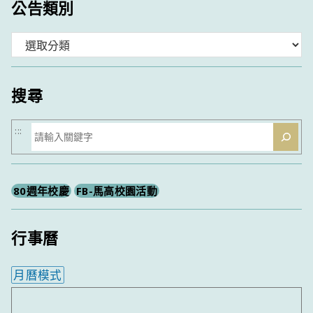
公告類別
分
類
搜尋
搜
:::
尋
80週年校慶
FB-馬高校園活動
行事曆
月曆模式
內嵌行事曆為視覺預覽，完整行事曆內容請使用