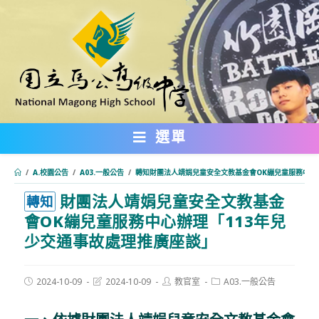
跳
轉
至
主
要
內
選單
容
/
A.校園公告
/
A03.一般公告
/
轉知財團法人靖娟兒童安全文教基金會OK繃兒童服務中心
財團法人靖娟兒童安全文教基金
:::
轉知
會OK繃兒童服務中心辦理「113年兒
少交通事故處理推廣座談」
Post
Post
Post
Post
2024-10-09
2024-10-09
教官室
A03.一般公告
published:
last
author:
category:
modified: