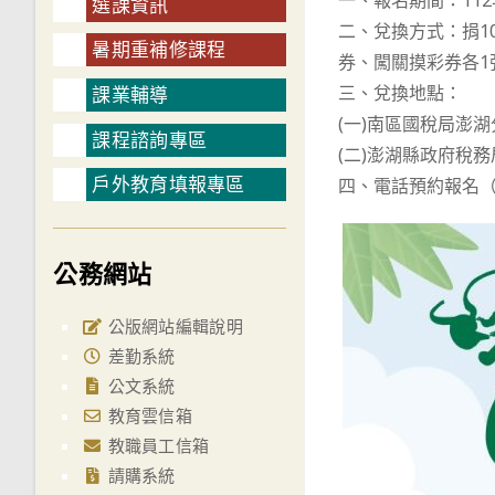
一、報名期間：112
選課資訊
二、兌換方式：捐1
暑期重補修課程
券、闖關摸彩券各1
三、兌換地點：
課業輔導
(一)南區國稅局澎湖
課程諮詢專區
(二)澎湖縣政府稅務
戶外教育填報專區
四、電話預約報名（限捐
公務網站
公版網站編輯說明
差勤系統
公文系統
教育雲信箱
教職員工信箱
請購系統