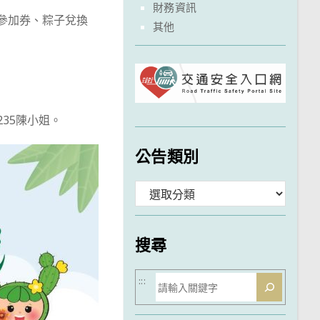
財務資訊
Y參加券、粽子兌換
其他
235陳小姐。
公告類別
分
類
搜尋
搜
:::
尋