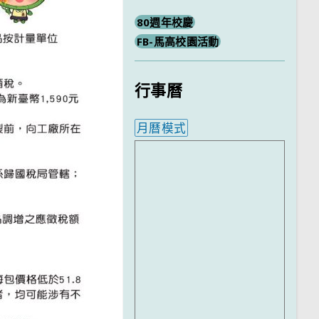
80週年校慶
FB-馬高校園活動
行事曆
月曆模式
內嵌行事曆為視覺預覽，完