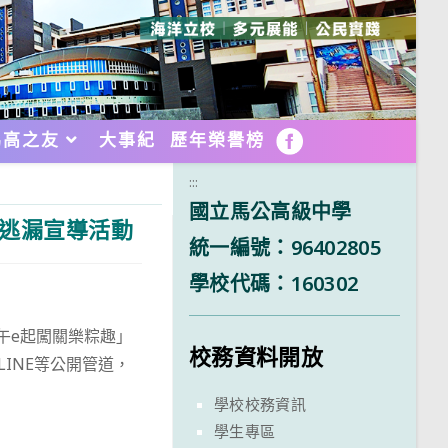
馬高之友
大事紀
歷年榮譽榜
FB
:::
國立馬公高級中學
捐逃漏宣導活動
統一編號：96402805
學校代碼：160302
端午e起闖關樂粽趣」
校務資料開放
INE等公開管道，
學校校務資訊
學生專區