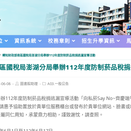
位
資訊系統
校務章則
招生升學資訊
/
轉知財政部南區國稅局澎湖分局舉辦112年度防制菸品稅捐逃漏宣導活動
區國稅局澎湖分局舉辦112年度防制菸品稅
Post
Post
-06-08
圖書館助理
A03.一般公告
author:
category:
d:
辦112年度防制菸品稅捐逃漏宣導活動「向私菸Say No~齊慶
請惠予協助置放於貴單位服務櫃台或發布於貴單位網站、臉書或L
所屬同仁周知，承蒙鼎力相助，謹致謝忱，請查照。