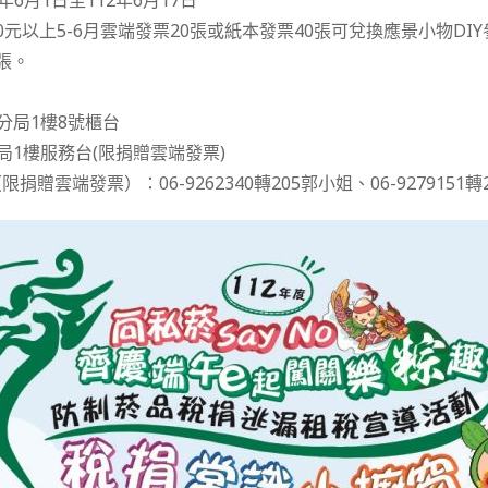
年6月1日至112年6月17日
0元以上5-6月雲端發票20張或紙本發票40張可兌換應景小物DI
張。
分局1樓8號櫃台
局1樓服務台(限捐贈雲端發票)
贈雲端發票）：06-9262340轉205郭小姐、06-9279151轉