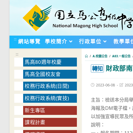
跳
轉
至
主
要
:::
網站導覽
學校簡介
行政單位
教學單
內
容
:::
/
A.校園公告
/
A03.一般公告
馬高80週年校慶
財政部南
:::
轉知
馬高全國校友會
Post
Post
2023-06-08
2023
校務行政系統(日間)
published:
last
modifie
校務行政系統(實技)
主旨：檢送本分局舉
海報及DM電子檔，
新生專區
以加強宣導民眾及
課程計畫
說明：