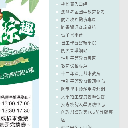
學雜費入口網
澎湖考區國中教育會考
防治校園霸凌專區
圖書資訊查詢系統
電子書平台
自主學習雲端學院
防災宣導網站
性別平等教育專區
教育儲蓄專戶
十二年國民基本教育
性別平等教育資源中心
防制學生藥濫用資源網
大學招生委員會聯合會
技專校院入學測驗中心
內政部警政署165防詐騙專
區
交通安全入口網