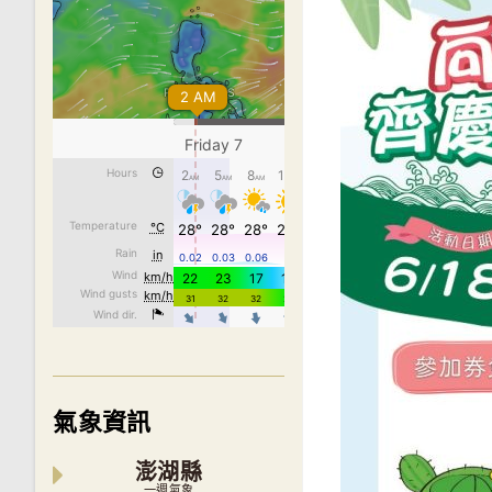
氣象資訊
澎湖縣
一週氣象