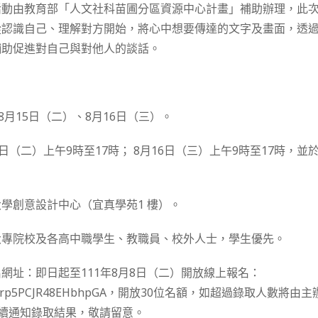
活動由教育部「人文社科苗圃分區資源中心計畫」補助辦理，此
從認識自己、理解對方開始，將心中想要傳達的文字及畫面，透過
輔助促進對自己與對他人的談話。
：
年8月15日（二）、8月16日（三）。
15日（二）上午9時至17時； 8月16日（三）上午9時至17時，並於
大學創意設計中心（宜真學苑1 樓）。
國大專院校及各高中職學生、教職員、校外人士，學生優先。
網址：即日起至111年8月8日（二）開放線上報名：
s.gle/Arp5PCJR48EHbhpGA，開放30位名額，如超過錄取人數
l陸續通知錄取結果，敬請留意。