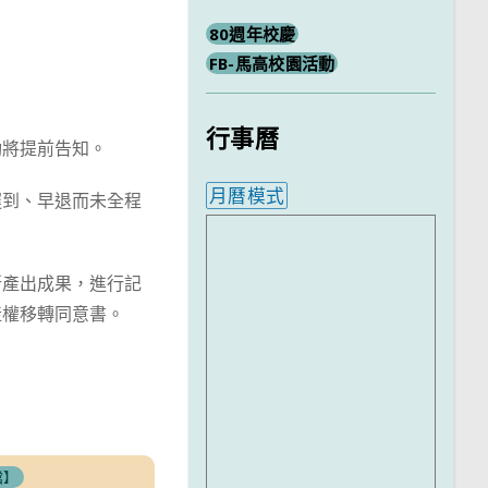
80週年校慶
FB-馬高校園活動
行事曆
動將提前告知。
月曆模式
遲到、早退而未全程
內嵌行事曆為視覺預覽，完
所產出成果，進行記
產權移轉同意書。
檔】