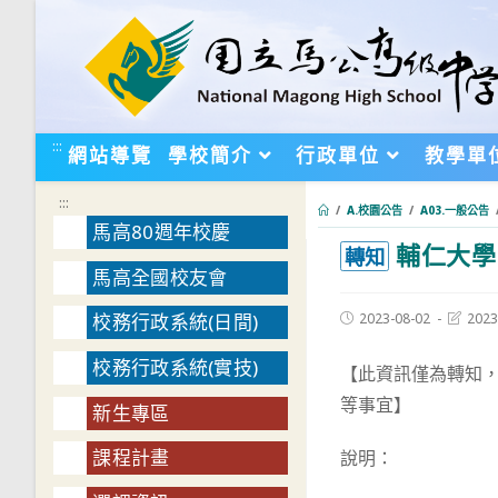
跳
轉
至
主
要
:::
網站導覽
學校簡介
行政單位
教學單
內
容
:::
/
A.校園公告
/
A03.一般公告
馬高80週年校慶
輔仁大學
:::
轉知
馬高全國校友會
Post
Post
2023-08-02
2023
校務行政系統(日間)
published:
last
modifie
校務行政系統(實技)
【此資訊僅為轉知
等事宜】
新生專區
課程計畫
說明：