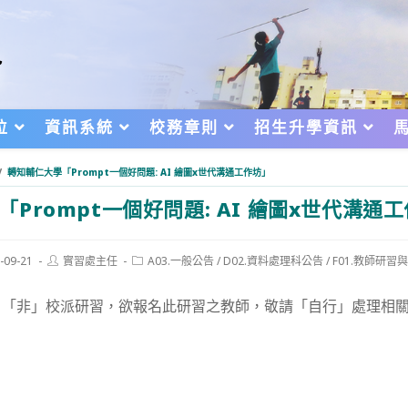
位
資訊系統
校務章則
招生升學資訊
/
轉知輔仁大學「Prompt一個好問題: AI 繪圖x世代溝通工作坊」
「Prompt一個好問題: AI 繪圖x世代溝通
Post
Post
-09-21
實習處主任
A03.一般公告
/
D02.資料處理科公告
/
F01.教師研習
author:
category:
d:
，「非」校派研習，欲報名此研習之教師，敬請「自行」處理相