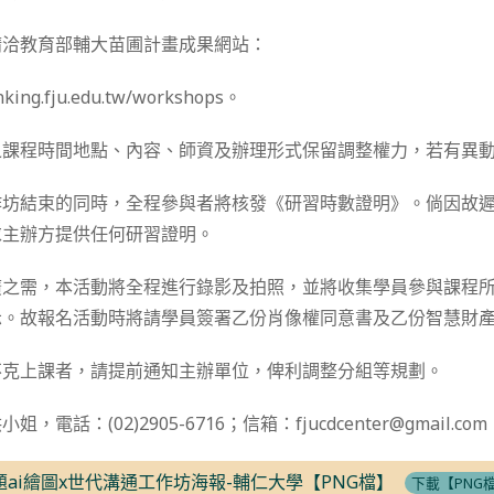
請洽教育部輔大苗圃計畫成果網站：
inking.fju.edu.tw/workshops。
之課程時間地點、內容、師資及辦理形式保留調整權力，若有異
作坊結束的同時，全程參與者將核發《研習時數證明》。倘因故
求主辦方提供任何研習證明。
廣之需，本活動將全程進行錄影及拍照，並將收集學員參與課程
示。故報名活動時將請學員簽署乙份肖像權同意書及乙份智慧財
不克上課者，請提前通知主辦單位，俾利調整分組等規劃。
電話：(02)2905-6716；信箱：fjucdcenter@gmail.com
問題ai繪圖x世代溝通工作坊海報-輔仁大學【PNG檔】
下載【PNG