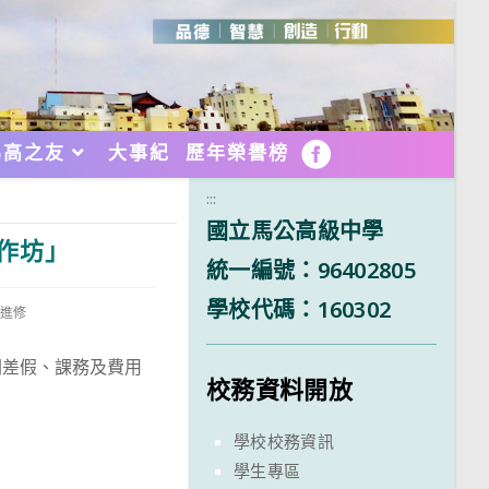
馬高之友
大事紀
歷年榮譽榜
FB
:::
國立馬公高級中學
工作坊」
統一編號：96402805
學校代碼：160302
與進修
關差假、課務及費用
校務資料開放
學校校務資訊
學生專區