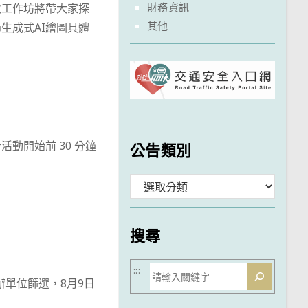
財務資訊
次工作坊將帶大家探
其他
生成式AI繪圖具體
活動開始前 30 分鐘
公告類別
分
類
搜尋
搜
:::
將由主辦單位篩選，8月9日
尋