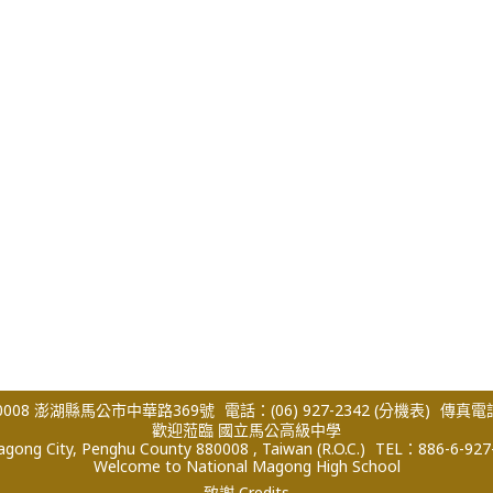
008 澎湖縣馬公市中華路369號
電話：(06) 927-2342
(分機表)
傳真電話：
歡迎蒞臨 國立馬公高級中學
ong City, Penghu County 880008 , Taiwan (R.O.C.)
TEL：886-6-927
Welcome to National Magong High School
致謝 Credits