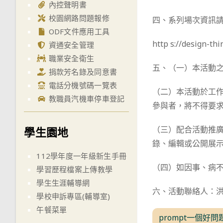
內控聲明書
校園網路問題報修
四、系列場次資訊
ODF文件應用工具
http s://design-th
資通安全管理
職業安全衛生
五、（一）本活動
捐款芳名錄及同意書
電話分機號碼一覽表
（二）本活動於工
教職員汽機車停車登記
參與者，將不得要
（三）配合活動推
學生園地
錄、編輯或公開展
112學年度一年級新生手冊
（四）如因事、病
學習歷程檔案上傳教學
學生生涯輔導網
六、活動聯絡人：洪小姐，
學校申訴專區(輔導室)
午餐菜單
prompt一個好