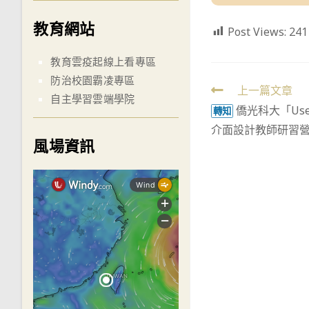
教育網站
Post Views:
241
教育雲疫起線上看專區
防治校園霸凌專區
Read
上一篇文章
自主學習雲端學院
僑光科大「User 
more
轉知
介面設計教師研習
articles
風場資訊