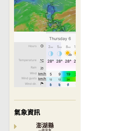
氣象資訊
澎湖縣
一週氣象