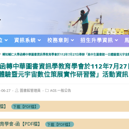
位
資訊系統
校務章則
招生升學資訊
/
轉知輔仁大學函轉中華圖書資訊學教育學會於112年7月27日舉辦「高中生圖書館一日體驗暨元宇
函轉中華圖書資訊學教育學會於112年7月2
體驗暨元宇宙數位策展實作研習營」活動資訊
Post
Post
-06-27
圖書館管理員
A03.一般公告
author:
category:
d:
F檔】
下載【PDF檔】
育學會-函【PDF檔】
下載【PDF檔】