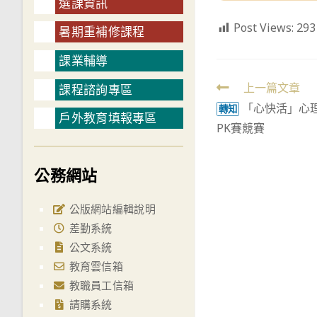
選課資訊
Post Views:
293
暑期重補修課程
課業輔導
Read
上一篇文章
課程諮詢專區
「心快活」心
more
轉知
戶外教育填報專區
PK賽競賽
articles
公務網站
公版網站編輯說明
差勤系統
公文系統
教育雲信箱
教職員工信箱
請購系統