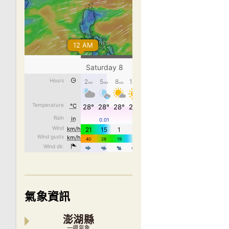
氣象資訊
澎湖縣
一週氣象