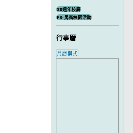
80週年校慶
FB-馬高校園活動
行事曆
月曆模式
內嵌行事曆為視覺預覽，完