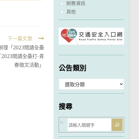
財務資訊
其他
下一篇文章
理「2023閱讀全壘
2023閱讀全壘打-青
春徵文活動」
公告類別
分
類
搜尋
搜
:::
尋