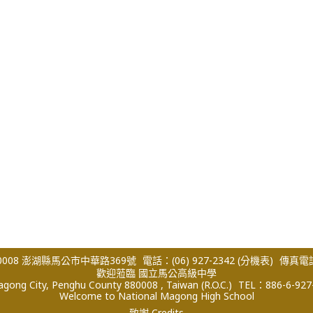
008 澎湖縣馬公市中華路369號
電話：(06) 927-2342
(分機表)
傳真電話：
歡迎蒞臨 國立馬公高級中學
ong City, Penghu County 880008 , Taiwan (R.O.C.)
TEL：886-6-927
Welcome to National Magong High School
致謝 Credits