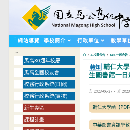
跳
轉
至
主
要
:::
網站導覽
學校簡介
行政單位
教學單
內
容
:::
/
A.校園公告
/
A03.一般公告
馬高80週年校慶
輔仁大學
:::
轉知
馬高全國校友會
生圖書館一日
校務行政系統(日間)
Post
Post
2023-06-27
2023
校務行政系統(實技)
published:
last
modifie
輔仁大學函【PD
新生專區
課程計畫
中華圖書資訊學教