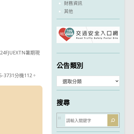
財務資訊
其他
24FJUEXTN暑期現
公告類別
3731分機112。
分
類
搜尋
搜
:::
尋