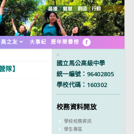
馬高之友
大事紀
歷年榮譽榜
FB
:::
國立馬公高級中學
學營隊】
統一編號：96402805
學校代碼：160302
校務資料開放
學校校務資訊
學生專區