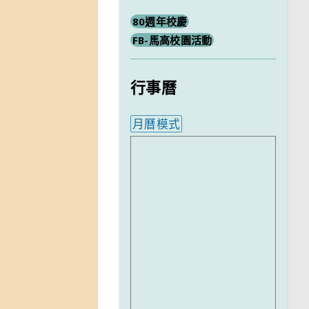
80週年校慶
FB-馬高校園活動
行事曆
月曆模式
內嵌行事曆為視覺預覽，完