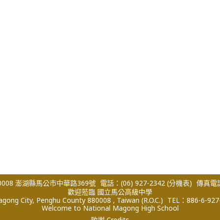
008 澎湖縣馬公市中華路369號
電話：(06) 927-2342
(分機表)
傳真電話：
歡迎蒞臨 國立馬公高級中學
ong City, Penghu County 880008 , Taiwan (R.O.C.)
TEL：886-6-927
Welcome to National Magong High School
致謝 Credits