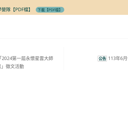
學營隊【PDF檔】
下載【PDF檔】
2024第一屆永懷星雲大師
113年
公告
獎」徵文活動