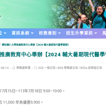
位
資訊系統
校務章則
招生升學資訊
/
轉知輔仁大學推廣教育中心舉辦【2024 輔大暑期現代醫學營隊】
推廣教育中心舉辦【2024 輔大暑期現代醫
Post
Post
-06-14
學務處幹事
A03.一般公告
/
B03.學務處公告
/
B03a.訓育組公告
author:
category:
d:
月15日~113年7月18日 9:00~10:00。
1,000 早鳥優惠9,900。