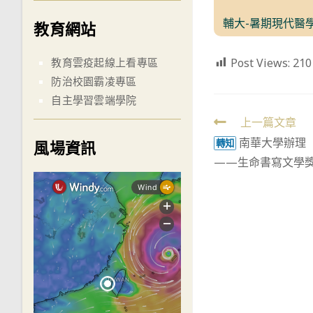
輔大-暑期現代醫
教育網站
Post Views:
210
教育雲疫起線上看專區
防治校園霸凌專區
自主學習雲端學院
Read
上一篇文章
南華大學辦理「
more
轉知
風場資訊
——生命書寫文學
articles