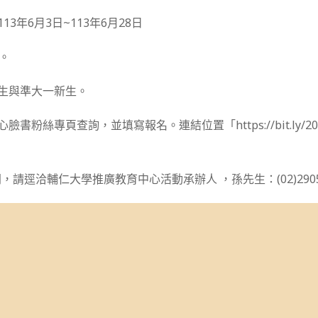
13年6月3日~113年6月28日
人。
中生與準大一新生。
臉書粉絲專頁查詢，並填寫報名。連結位置「https://bit.ly/20
請逕洽輔仁大學推廣教育中心活動承辦人 ，孫先生：(02)2905-