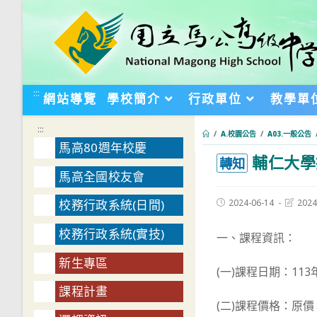
跳
轉
至
主
要
:::
網站導覽
學校簡介
行政單位
教學單
內
容
:::
/
A.校園公告
/
A03.一般公告
馬高80週年校慶
輔仁大學
:::
轉知
馬高全國校友會
Post
Post
2024-06-14
2024
校務行政系統(日間)
published:
last
modifie
校務行政系統(實技)
一、課程資訊：
新生專區
(一)課程日期：113年7
課程計畫
(二)課程價格：原價＄1