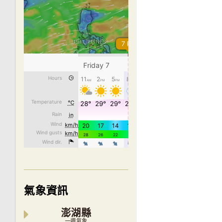
氣象資訊
澎湖縣
一週氣象