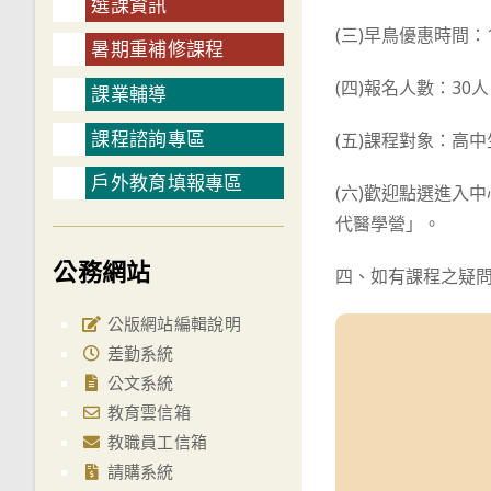
選課資訊
(三)早鳥優惠時間：1
暑期重補修課程
(四)報名人數：30
課業輔導
課程諮詢專區
(五)課程對象：高
戶外教育填報專區
(六)歡迎點選進入中心
代醫學營」。
公務網站
四、如有課程之疑問，
公版網站編輯說明
差勤系統
公文系統
教育雲信箱
教職員工信箱
請購系統