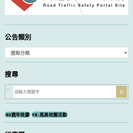
公告類別
分
類
搜尋
搜
:::
尋
80週年校慶
FB-馬高校園活動