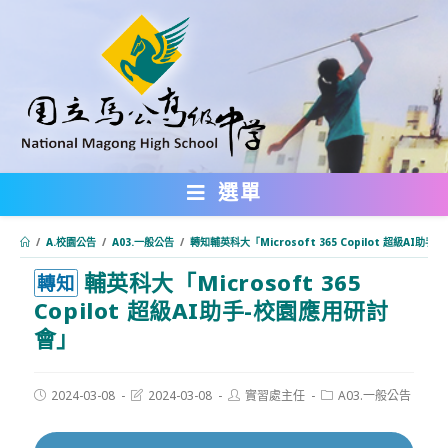
跳
轉
至
主
要
內
選單
容
/
A.校園公告
/
A03.一般公告
/
轉知輔英科大「Microsoft 365 Copilot 超級AI助
輔英科大「Microsoft 365
:::
轉知
Copilot 超級AI助手-校園應用研討
會」
Post
Post
Post
Post
2024-03-08
2024-03-08
實習處主任
A03.一般公告
published:
last
author:
category:
modified: