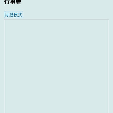
行事曆
月曆模式
內嵌行事曆為視覺預覽，完整行事曆內容請使用