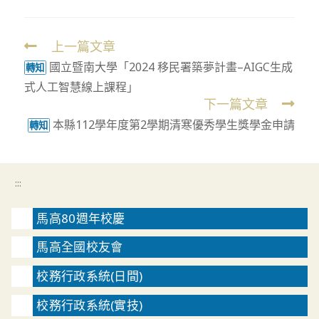
上一篇文章
Read
國立暨南大學「2024 移民署築夢計畫–AIGC生成
more
轉知
式人工智慧線上課程」
articles
下一篇文章
本縣112學年度第2學期清寒優秀學生獎學金申請
轉知
:::
馬高80週年校慶
馬高全國校友會
校務行政系統(日間)
校務行政系統(實技)