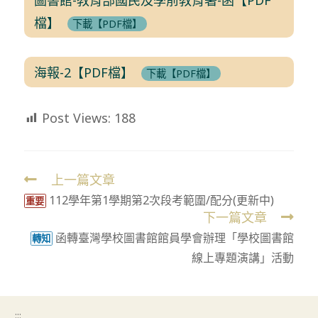
檔】
下載【PDF檔】
海報-2【PDF檔】
下載【PDF檔】
Post Views:
188
上一篇文章
Read
112學年第1學期第2次段考範圍/配分(更新中)
more
重要
下一篇文章
articles
函轉臺灣學校圖書館館員學會辦理「學校圖書館
轉知
線上專題演講」活動
:::