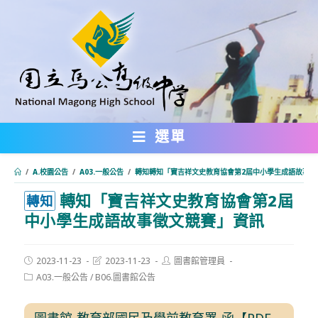
跳
轉
至
主
要
內
選單
容
/
A.校園公告
/
A03.一般公告
/
轉知轉知「寶吉祥文史教育協會第2屆中小學生成語故事徵
轉知「寶吉祥文史教育協會第2屆
:::
轉知
中小學生成語故事徵文競賽」資訊
Post
Post
Post
2023-11-23
2023-11-23
圖書館管理員
published:
last
author:
Post
A03.一般公告
/
B06.圖書館公告
modified:
category:
圖書館-教育部國民及學前教育署-函【PDF