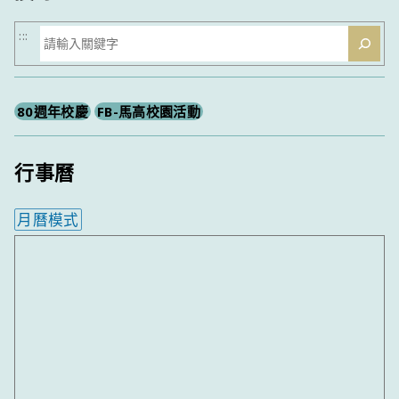
搜
:::
尋
80週年校慶
FB-馬高校園活動
行事曆
月曆模式
內嵌行事曆為視覺預覽，完整行事曆內容請使用