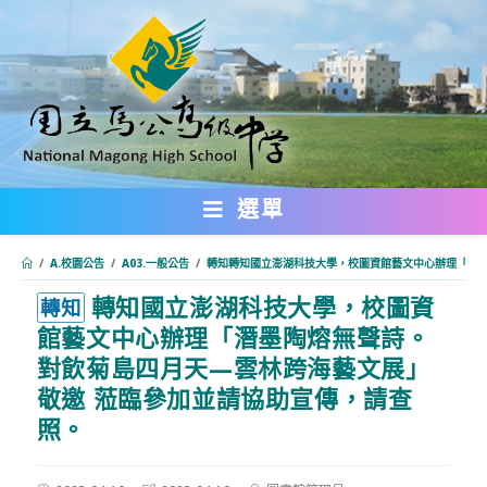
跳
轉
至
主
要
內
選單
容
/
A.校園公告
/
A03.一般公告
/
轉知轉知國立澎湖科技大學，校圖資館藝文中心辦理「潛墨
轉知國立澎湖科技大學，校圖資
:::
轉知
館藝文中心辦理「潛墨陶熔無聲詩。
對飲菊島四月天—雲林跨海藝文展」
敬邀 蒞臨參加並請協助宣傳，請查
照。