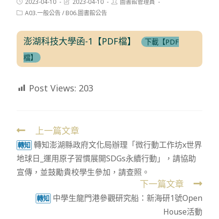
Post
Post
Post
2023-04-10
2023-04-10
圖書館管理員
published:
last
author:
Post
A03.一般公告
/
B06.圖書館公告
modified:
category:
澎湖科技大學函-1【PDF檔】
下載【PDF
檔】
Post Views:
203
上一篇文章
Read
轉知澎湖縣政府文化局辦理「微行動工作坊x世界
more
轉知
地球日_運用原子習慣展開SDGs永續行動」，請協助
articles
宣傳，並鼓勵貴校學生參加，請查照。
下一篇文章
中學生龍門港參觀研究船：新海研1號Open
轉知
House活動