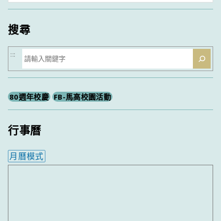
類
搜尋
搜
:::
尋
80週年校慶
FB-馬高校園活動
行事曆
月曆模式
內嵌行事曆為視覺預覽，完整行事曆內容請使用