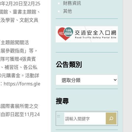
財務資訊
2月20日至2月25
其他
國館、童書主題館、
版及學習、文創文具
「主題館闖關活
書展參觀指南」等，
領隊可獲贈4張貴賓
公告類別
生、補習班、各公私
00元購書金。活動詳
分
s://forms.gle
類
搜尋
北國際書展所需之交
即日起至11月24
搜
:::
尋