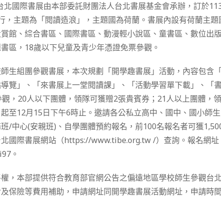
屆台北國際書展由本部委託財團法人台北書展基金會承辦，訂於113年
舉行，主題為「閱讀造浪」，主題國為荷蘭。書展內設有荷蘭主題
大賞館、綜合書區、國際書區、動漫輕小說區、童書區、數位出
書區，18歲以下兒童及青少年憑證免票參觀。
校師生組團參觀書展，本次規劃「開學趣書展」活動，內容包含
點導覽」、「來書展上一堂閱讀課」、「活動學習單下載」、「
參觀，20人以下團體，領隊可獲贈2張貴賓券；21人以上團體，
起至12月15日下午6時止。邀請各公私立高中、國中、國小師
/中心(安親班)、自學團體預約報名，前100名報名者可獲1,5
展網站（https://www.tibe.org.tw /）查詢。報名網址：http
ji97。
平權，本部提供符合教育部官網公告之偏遠地區學校師生參觀台
及保險等費用補助，申請網址同開學趣書展活動網址，申請時間自