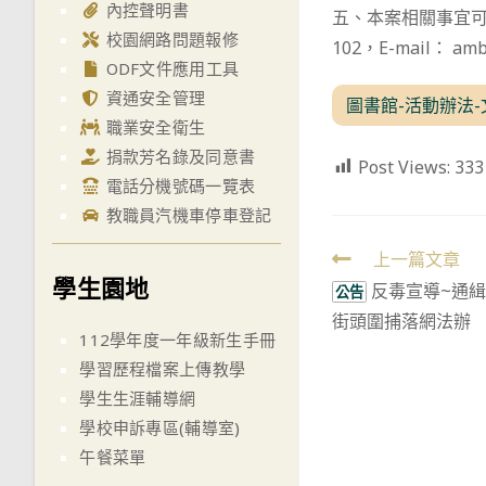
內控聲明書
五、本案相關事宜可逕
校園網路問題報修
102，E-mail： ambe
ODF文件應用工具
資通安全管理
圖書館-活動辦法-
職業安全衛生
捐款芳名錄及同意書
Post Views:
333
電話分機號碼一覽表
教職員汽機車停車登記
Read
上一篇文章
學生園地
反毒宣導~通緝
more
公告
街頭圍捕落網法辦
articles
112學年度一年級新生手冊
學習歷程檔案上傳教學
學生生涯輔導網
學校申訴專區(輔導室)
午餐菜單