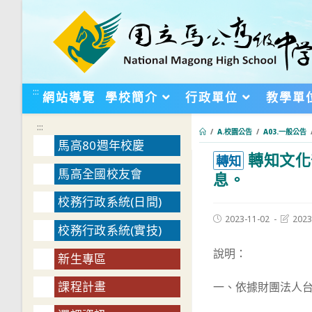
跳
轉
至
主
要
:::
網站導覽
學校簡介
行政單位
教學單
內
容
:::
/
A.校園公告
/
A03.一般公告
馬高80週年校慶
轉知文化
:::
轉知
馬高全國校友會
息。
校務行政系統(日間)
Post
Post
2023-11-02
2023
校務行政系統(實技)
published:
last
modifie
說明：
新生專區
課程計畫
一、依據財團法人台北