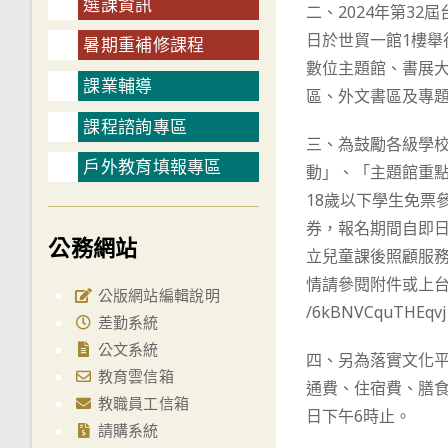
選課資訊
二、2024年第32
日於世貿一館1樓
暑期重補修課程
數位主題館、書展
課業輔導
區、外文書區及專題
課程諮詢專區
三、為鼓勵各級學
戶外教育填報專區
動」、「主題館重
18歲以下學生免票
券，報名期間自即日
公務網站
立兒童課後照顧服務班
情請參閱附件或上台北國際書
公版網站編輯說明
/6kBNVCquTHEqv
差勤系統
公文系統
四、另為落實文化
教育雲信箱
通費、住宿費、膳食
教職員工信箱
日下午6時止。
請購系統