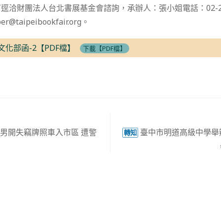
洽財團法人台北書展基金會諮詢，承辦人：張小姐電話：02-276
r@taipeibookfair.org。
文化部函-2【PDF檔】
下載【PDF檔】
男開失竊牌照車入市區 遭警
臺中市明道高級中學舉
轉知