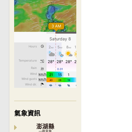
氣象資訊
澎湖縣
一週氣象