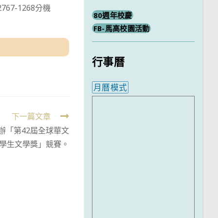
7-1268分機
80週年校慶
FB-馬高校園活動
行事曆
月曆模式
內嵌行事曆為視覺預覽，完
下一篇文章
辦「第42屆全球華文
學生文學獎」競賽。