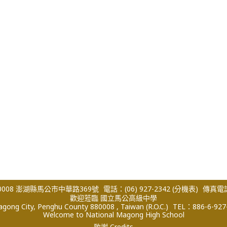
008 澎湖縣馬公市中華路369號
電話：(06) 927-2342
(分機表)
傳真電話：
歡迎蒞臨 國立馬公高級中學
ong City, Penghu County 880008 , Taiwan (R.O.C.)
TEL：886-6-927
Welcome to National Magong High School
致謝 Credits