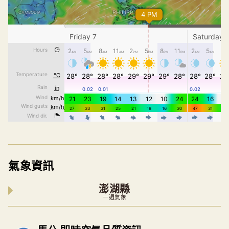
氣象資訊
澎湖縣
一週氣象
內嵌空氣品質小工具為視覺預覽，完整即時空氣