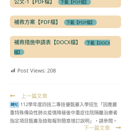
公文-1【PDF檔】
下載【PDF檔】
補救方案【PDF檔】
下載【PDF檔】
補救措施申請表【DOCX檔】
下載【DOCX
檔】
Post Views:
208
上一篇文章
Read
112學年度四技二專技優甄審入學招生「因應嚴
more
轉知
重特殊傳染性肺炎疫情降級後中重症住院隔離治療者
articles
指定項目甄審及錄取報到簡章增訂說明」，請參閱。
下一篇文章