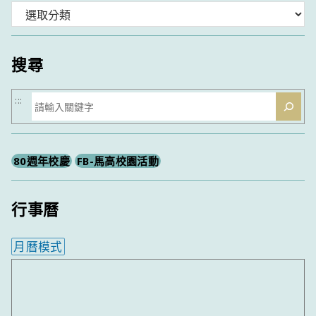
分
類
搜尋
搜
:::
尋
80週年校慶
FB-馬高校園活動
行事曆
月曆模式
內嵌行事曆為視覺預覽，完整行事曆內容請使用