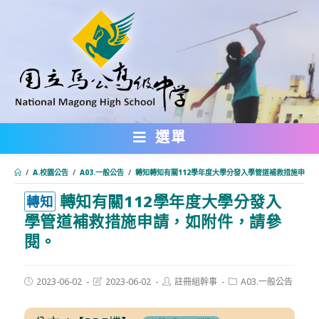
跳
轉
至
主
要
內
選單
容
/
A.校園公告
/
A03.一般公告
/
轉知轉知有關112學年度大學分發入學管道補救措施申請
轉知有關112學年度大學分發入
:::
轉知
學管道補救措施申請，如附件，請參
閱。
Post
Post
Post
Post
2023-06-02
2023-06-02
註冊組幹事
A03.一般公告
published:
last
author:
category:
modified: