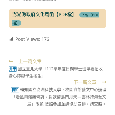
modified:
category:
澎湖縣政府文化局函【PDF檔】
下載【PDF
檔】
Post Views:
176
上一篇文章
Read
國立臺北大學「112學年度日間學士班單獨招收
more
升學
身心障礙學生招生」
articles
下一篇文章
轉知國立澎湖科技大學，校圖資館藝文中心辦理
轉知
「潛墨陶熔無聲詩。對飲菊島四月天—雲林跨海藝文
展」敬邀 蒞臨參加並請協助宣傳，請查照。