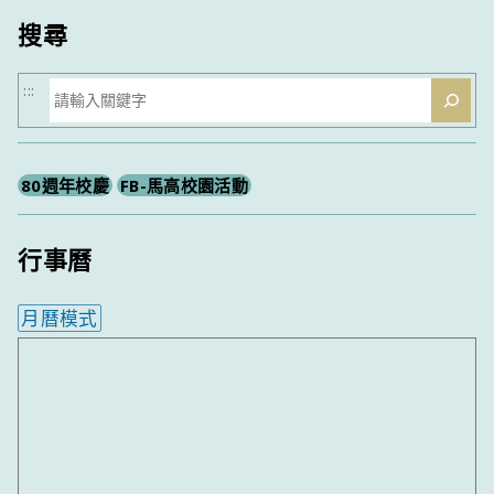
搜尋
搜
:::
尋
80週年校慶
FB-馬高校園活動
行事曆
月曆模式
內嵌行事曆為視覺預覽，完整行事曆內容請使用