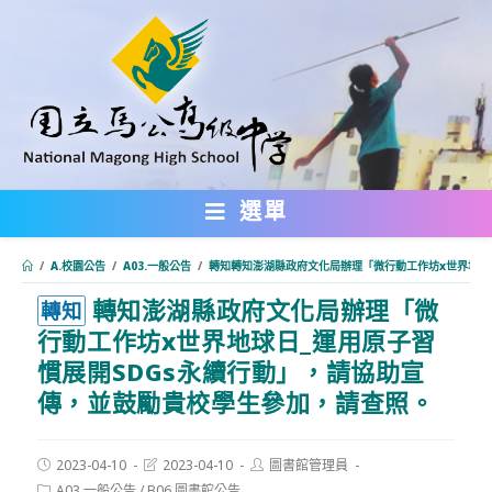
跳
轉
至
主
要
內
選單
容
/
A.校園公告
/
A03.一般公告
/
轉知轉知澎湖縣政府文化局辦理「微行動工作坊x世界地球
轉知澎湖縣政府文化局辦理「微
:::
轉知
行動工作坊x世界地球日_運用原子習
慣展開SDGs永續行動」，請協助宣
傳，並鼓勵貴校學生參加，請查照。
Post
Post
Post
2023-04-10
2023-04-10
圖書館管理員
published:
last
author:
Post
A03.一般公告
/
B06.圖書館公告