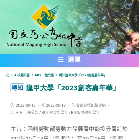
跳
轉
至
主
要
內
選單
容
/
A.校園公告
/
A03.一般公告
/
轉知逢甲大學「2023創客嘉年華」
逢甲大學「2023創客嘉年華」
:::
轉知
Post
Post
Post
2023-09-13
2023-09-13
實習處技能檢定組
published:
last
author:
Post
A03.一般公告
/
B07.實習處公告
/
B07b.技檢組公告
modified:
category:
主旨：函轉勞動部勞動力發展署中彰投分署訂於
112年10月14日（星期六）至10月15日（星期