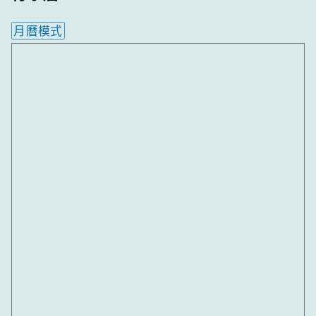
月曆模式
內嵌行事曆為視覺預覽，完整行事曆內容請使用