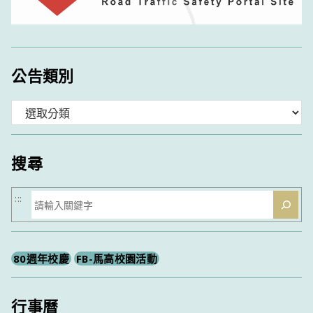
公告類別
分
類
搜尋
搜
:::
尋
80週年校慶
FB-馬高校園活動
行事曆