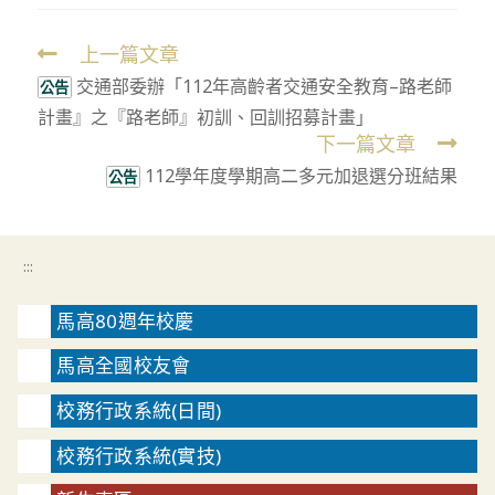
上一篇文章
Read
交通部委辦「112年高齡者交通安全教育–路老師
more
公告
計畫』之『路老師』初訓、回訓招募計畫」
articles
下一篇文章
112學年度學期高二多元加退選分班結果
公告
:::
馬高80週年校慶
馬高全國校友會
校務行政系統(日間)
校務行政系統(實技)