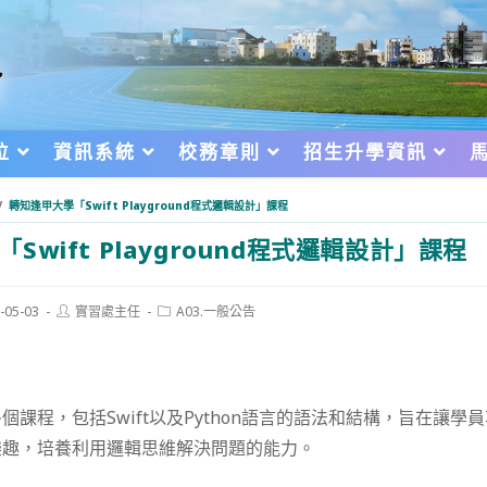
位
資訊系統
校務章則
招生升學資訊
/
轉知逢甲大學「Swift Playground程式邏輯設計」課程
Swift Playground程式邏輯設計」課程
Post
Post
-05-03
實習處主任
A03.一般公告
author:
category:
d:
個課程，包括Swift以及Python語言的語法和結構，旨在讓學
樂趣，培養利用邏輯思維解決問題的能力。