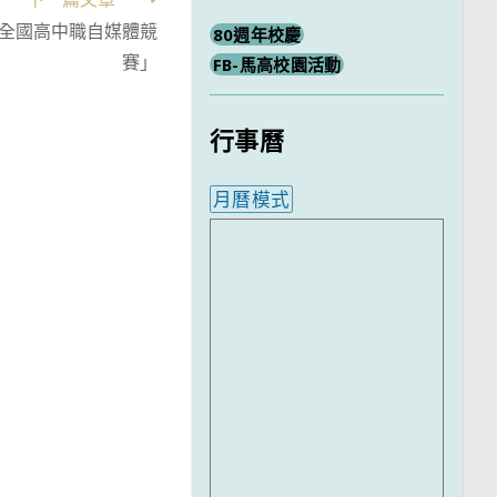
4全國高中職自媒體競
80週年校慶
賽」
FB-馬高校園活動
行事曆
月曆模式
內嵌行事曆為視覺預覽，完