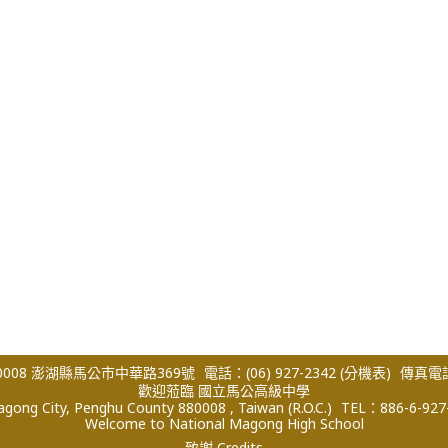
008 澎湖縣馬公市中華路369號
電話：(06) 927-2342
(分機表)
傳真電話：
歡迎蒞臨 國立馬公高級中學
ong City, Penghu County 880008 , Taiwan (R.O.C.)
TEL：886-6-927
Welcome to National Magong High School
致謝 Credits