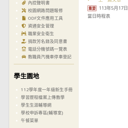
Read
內控聲明書
113年5月17
more
重要
校園網路問題報修
當日時程表
articles
ODF文件應用工具
資通安全管理
職業安全衛生
捐款芳名錄及同意書
電話分機號碼一覽表
教職員汽機車停車登記
學生園地
112學年度一年級新生手冊
學習歷程檔案上傳教學
學生生涯輔導網
學校申訴專區(輔導室)
午餐菜單