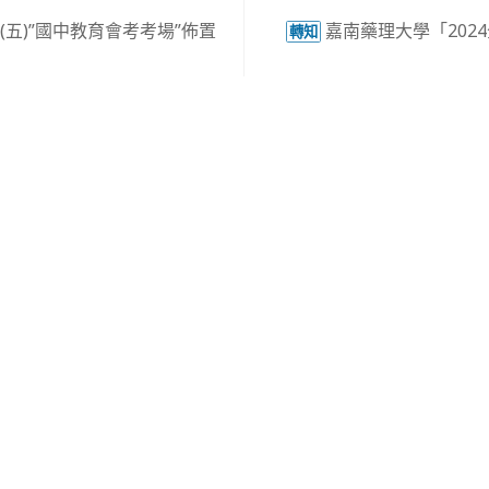
日(五)”國中教育會考考場”佈置
嘉南藥理大學「202
轉知