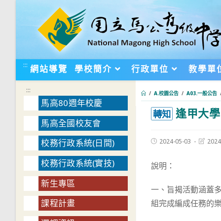
跳
轉
至
主
要
:::
網站導覽
學校簡介
行政單位
教學單
內
容
:::
/
A.校園公告
/
A03.一般公告
馬高80週年校慶
逢甲大學「
:::
轉知
馬高全國校友會
Post
Post
2024-05-03
2024
校務行政系統(日間)
published:
last
modifie
校務行政系統(實技)
說明：
新生專區
一、旨揭活動涵蓋多
課程計畫
組完成編成任務的