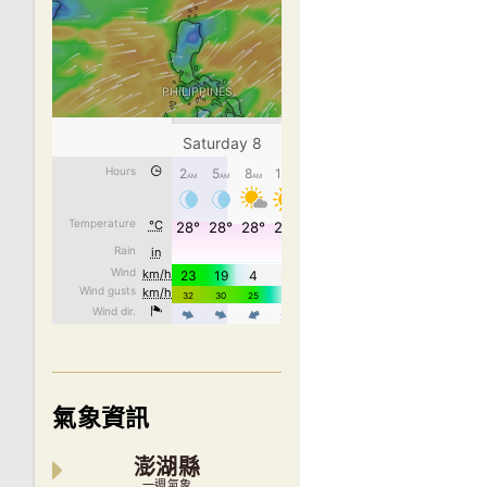
氣象資訊
澎湖縣
一週氣象