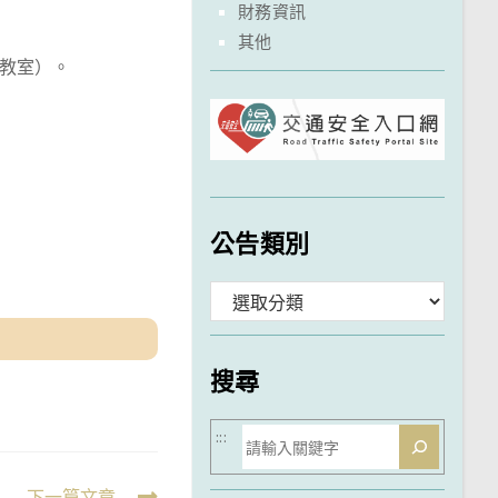
財務資訊
其他
腦教室）。
公告類別
分
類
搜尋
搜
:::
尋
下一篇文章