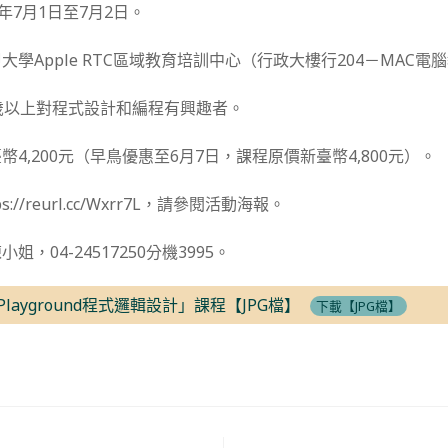
年7月1日至7月2日。
學Apple RTC區域教育培訓中心（行政大樓行204－MAC電
歲以上對程式設計和編程有興趣者。
4,200元（早鳥優惠至6月7日，課程原價新臺幣4,800元）。
://reurl.cc/Wxrr7L，請參閱活動海報。
，04-24517250分機3995。
-Playground程式邏輯設計」課程【JPG檔】
下載【JPG檔】