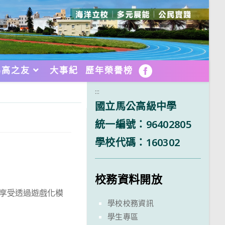
馬高之友
大事紀
歷年榮譽榜
FB
:::
國立馬公高級中學
統一編號：96402805
學校代碼：160302
校務資料開放
員享受透過遊戲化模
學校校務資訊
學生專區