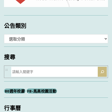
公告類別
分
類
搜尋
搜
:::
尋
80週年校慶
FB-馬高校園活動
行事曆