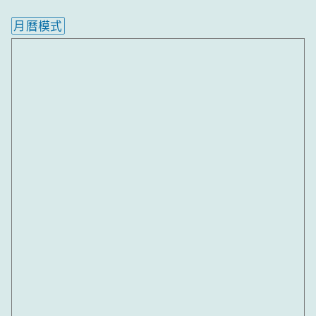
月曆模式
內嵌行事曆為視覺預覽，完整行事曆內容請使用