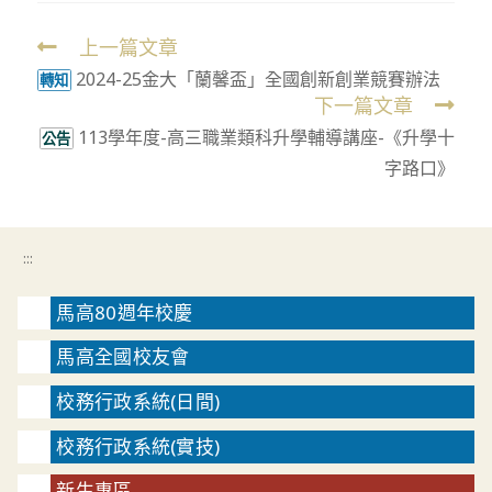
上一篇文章
Read
2024-25金大「蘭馨盃」全國創新創業競賽辦法
more
轉知
下一篇文章
articles
113學年度-高三職業類科升學輔導講座-《升學十
公告
字路口》
:::
馬高80週年校慶
馬高全國校友會
校務行政系統(日間)
校務行政系統(實技)
新生專區