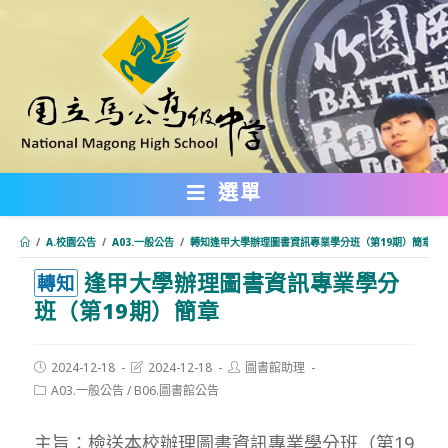
跳
轉
至
主
要
內
選單
容
/
A.校園公告
/
A03.一般公告
/
轉知逢甲大學辦理圖書資訊專業學分班（第19期）簡章
逢甲大學辦理圖書資訊專業學分
:::
轉知
班（第19期）簡章
Post
Post
Post
2024-12-18
2024-12-18
圖書館助理
published:
last
author:
Post
A03.一般公告
/
B06.圖書館公告
modified:
category:
主旨：檢送本校辦理圖書資訊專業學分班（第19