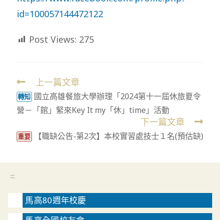
id=100057144472122
Post Views:
275
上一篇文章
Read
國立高雄餐旅大學辦理「2024第十一屆休旅夏令
more
轉知
營－「館」緊來Key It my「休」time」活動
articles
下一篇文章
【職缺公告-第2次】本校實習處技士１名(預估缺)
重要
:::
馬高80週年校慶