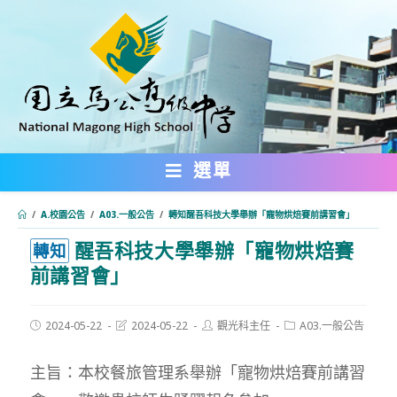
跳
轉
至
主
要
內
選單
容
/
A.校園公告
/
A03.一般公告
/
轉知醒吾科技大學舉辦「寵物烘焙賽前講習會」
醒吾科技大學舉辦「寵物烘焙賽
:::
轉知
前講習會」
Post
Post
Post
Post
2024-05-22
2024-05-22
觀光科主任
A03.一般公告
published:
last
author:
category:
modified:
主旨：本校餐旅管理系舉辦「寵物烘焙賽前講習