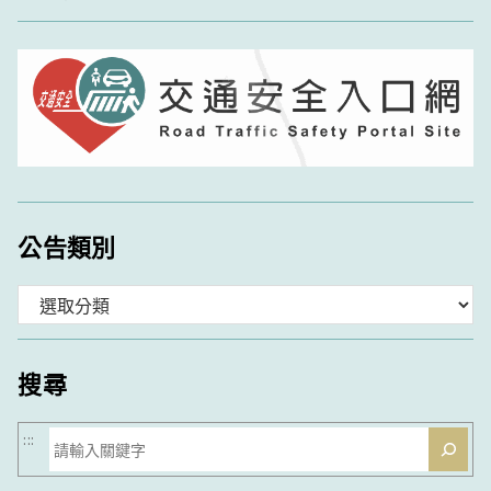
公告類別
分
類
搜尋
搜
:::
尋