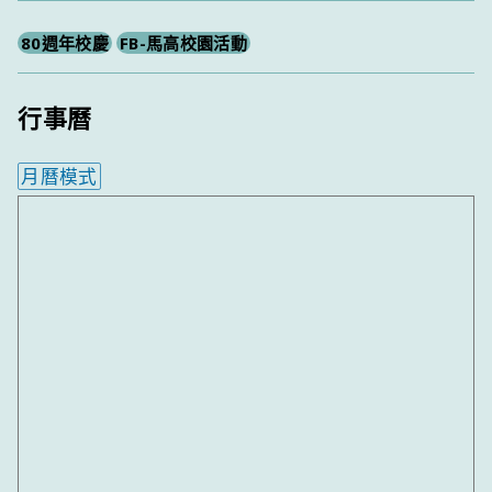
80週年校慶
FB-馬高校園活動
行事曆
月曆模式
內嵌行事曆為視覺預覽，完整行事曆內容請使用