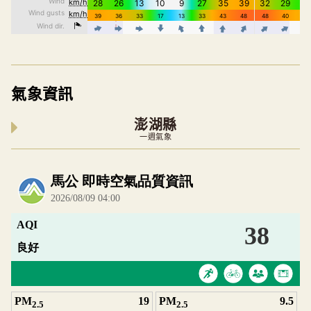
氣象資訊
澎湖縣
一週氣象
內嵌空氣品質小工具為視覺預覽，完整即時空氣