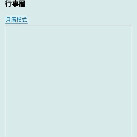
行事曆
月曆模式
內嵌行事曆為視覺預覽，完整行事曆內容請使用