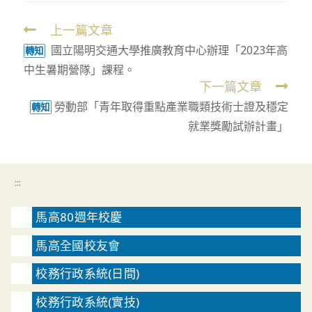
上一篇文章
Read
國立陽明交通大學推廣教育中心辦理「2023年高
more
轉知
中生暑期營隊」課程。
articles
下一篇文章
勞動部「青年取得重點產業職類技術士證及穩定
轉知
就業獎勵試辦計畫」
:::
馬高80週年校慶
馬高全國校友會
校務行政系統(日間)
校務行政系統(實技)