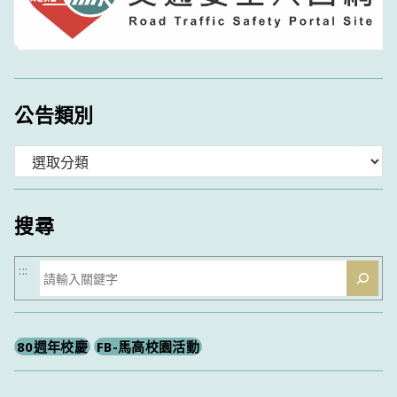
公告類別
分
類
搜尋
搜
:::
尋
80週年校慶
FB-馬高校園活動