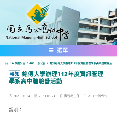
跳
轉
至
主
要
內
選單
容
/
A.校園公告
/
A03.一般公告
/
轉知銘傳大學辦理112年度資訊管理學系高中體驗營活動
銘傳大學辦理112年度資訊管理
:::
轉知
學系高中體驗營活動
Post
Post
Post
Post
2023-05-24
2023-05-24
實習處主任
A03.一般公告
published:
last
author:
category:
modified:
說明：