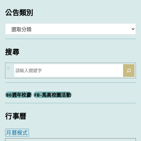
公告類別
分
類
搜尋
搜
:::
尋
80週年校慶
FB-馬高校園活動
行事曆
月曆模式