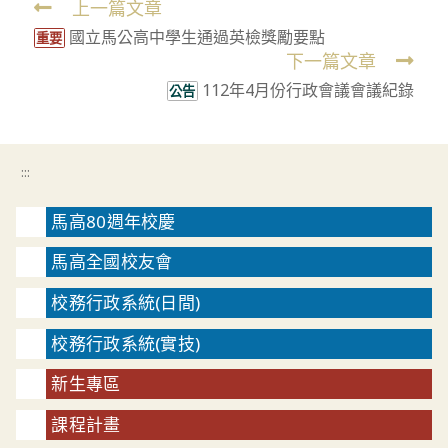
上一篇文章
Read
國立馬公高中學生通過英檢獎勵要點
more
重要
下一篇文章
articles
112年4月份行政會議會議紀錄
公告
:::
馬高80週年校慶
馬高全國校友會
校務行政系統(日間)
校務行政系統(實技)
新生專區
課程計畫