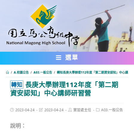
跳
轉
至
主
要
內
選單
容
/
A.校園公告
/
A03.一般公告
/
轉知長庚大學辦理112年度「第二期資安認知」中心講師
長庚大學辦理112年度「第二期
:::
轉知
資安認知」中心講師研習營
Post
Post
Post
Post
2023-04-24
2023-04-24
實習處主任
A03.一般公告
published:
last
author:
category:
modified:
說明：